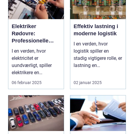
Elektriker
Effektiv lastning i
Rødovre:
moderne logistik
Professionelle
I en verden, hvor
elektrikerydelser i
I en verden, hvor
logistik spiller en
dit lokalområde
elektricitet er
stadig vigtigere rolle, er
uundværligt, spiller
lastning en
elektrikere en
nøgleproces. Las...
afgørende rolle i...
06 februar 2025
02 januar 2025