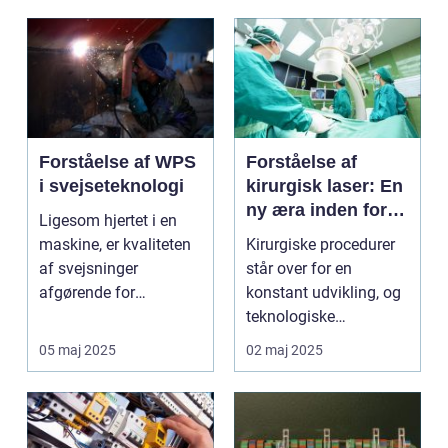
Forståelse af WPS
Forståelse af
i svejseteknologi
kirurgisk laser: En
ny æra inden for
Ligesom hjertet i en
moderne kirurgi
maskine, er kvaliteten
Kirurgiske procedurer
af svejsninger
står over for en
afgørende for
konstant udvikling, og
strukturel integrite...
teknologiske
fremskridt driver d...
05 maj 2025
02 maj 2025