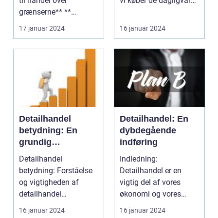
til handel over
vi køber de dagligvarer
grænserne** **
og produkter,...
Introduktion til import
17 januar 2024
16 januar 2024
...
Detailhandel
Detailhandel: En
betydning: En
dybdegående
grundig
indføring
gennemgang af
Detailhandel
Indledning:
betydningen og
betydning: Forståelse
Detailhandel er en
udviklingen af
og vigtigheden af
vigtig del af vores
detailhandel
detailhandel
økonomi og vores
Detailhandlen spiller
dagligdag. Det er den
16 januar 2024
16 januar 2024
en afgørend...
proces, h...