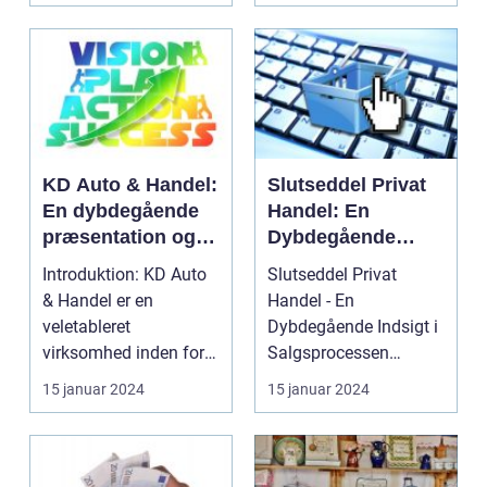
KD Auto & Handel:
Slutseddel Privat
En dybdegående
Handel: En
præsentation og
Dybdegående
historisk
Indsigt i
Introduktion: KD Auto
Slutseddel Privat
gennemgang
Salgsprocessen
& Handel er en
Handel - En
veletableret
Dybdegående Indsigt i
virksomhed inden for
Salgsprocessen
bilindustrien, der har
Indledning: ...
15 januar 2024
15 januar 2024
specia...