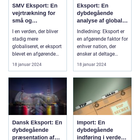
SMV Eksport: En
Eksport: En
vejrtrækning for
dybdegående
små og
analyse af global
mellemstore
handel
I en verden, der bliver
Indledning: Eksport er
virksomheder
stadig mere
en afgørende faktor for
globaliseret, er eksport
enhver nation, der
blevet en afgørende
ønsker at deltage
faktor for vækst og...
aktivt i den glo...
18 januar 2024
18 januar 2024
Dansk Eksport: En
Import: En
dybdegående
dybdegående
præsentation af
indføring i verdens