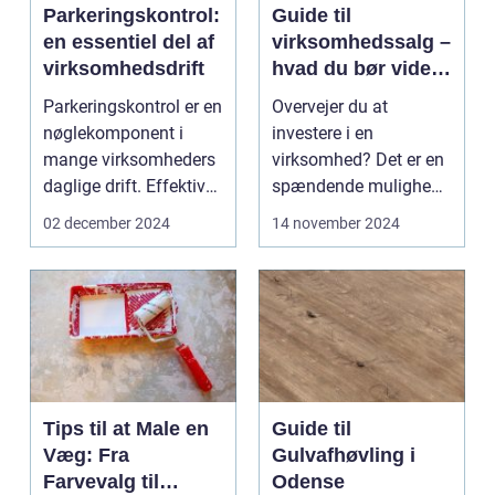
Parkeringskontrol:
Guide til
en essentiel del af
virksomhedssalg –
virksomhedsdrift
hvad du bør vide
før du køber en
Parkeringskontrol er en
Overvejer du at
virksomhed
nøglekomponent i
investere i en
mange virksomheders
virksomhed? Det er en
daglige drift. Effektiv
spændende mulighed,
styring ...
men det er vigtigt at...
02 december 2024
14 november 2024
Tips til at Male en
Guide til
Væg: Fra
Gulvafhøvling i
Farvevalg til
Odense