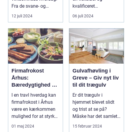
Fra de svane- og
kvalificeret
miljømærkede
arbejdsstyrke
12 juli 2024
06 juli 2024
papirvarer...
afgørende for at
opret...
Firmafrokost
Gulvafhøvling i
Århus:
Greve – Giv nyt liv
Bæredygtighed og
til dit trægulv
variation i hver bid
I en travl hverdag kan
Er dit trægulv i
firmafrokost i Århus
hjemmet blevet slidt
være en kærkommen
og trist at se på?
mulighed for at styrke
Måske har det samlet
samarbejde og t...
ridser og mærker over
01 maj 2024
15 februar 2024
...