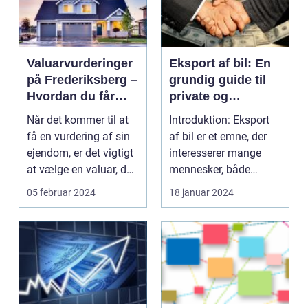
Valuarvurderinger
Eksport af bil: En
på Frederiksberg –
grundig guide til
Hvordan du får
private og
den rette
virksomheder
Når det kommer til at
Introduktion: Eksport
vurdering til din
få en vurdering af sin
af bil er et emne, der
ejendom
ejendom, er det vigtigt
interesserer mange
at vælge en valuar, der
mennesker, både
har erf...
private og virksomhe...
05 februar 2024
18 januar 2024