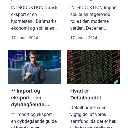
Danmarks
handelsnetværk
INTRODUKTION Dansk
INTRODUKTION Import
betydningsfulde
eksport er en
spiller en afgørende
eksportsektor
hjørnesten i Danmarks
rolle i den moderne
økonomi og spiller en
verden. Det er en
afgørende rolle i land...
proces, hvor varer, ...
17 januar 2024
17 januar 2024
** Import og
Hvad er
eksport – en
Detailhandel
dybdegående
Detailhandel er en
guide til handel
** Import og eksport -
vigtig del af vores
over grænserne**
en dybdegående guide
samfund, da det er her,