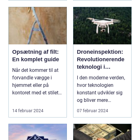
Opsætning af filt:
Droneinspektion:
En komplet guide
Revolutionerende
teknologi i
Når det kommer til at
inspektionsindustr
forvandle vægge i
I den moderne verden,
ien
hjemmet eller på
hvor teknologien
kontoret med et stilet
konstant udvikler sig
og moderne look, er ...
og bliver mere
avanceret, bliver
14 februar 2024
07 februar 2024
dronei...