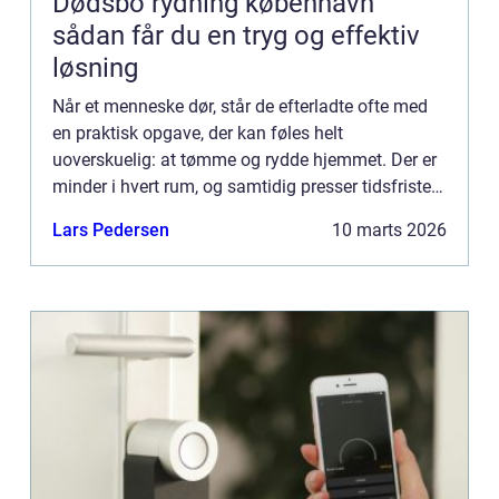
Dødsbo rydning københavn
sådan får du en tryg og effektiv
løsning
Når et menneske dør, står de efterladte ofte med
en praktisk opgave, der kan føles helt
uoverskuelig: at tømme og rydde hjemmet. Der er
minder i hvert rum, og samtidig presser tidsfrister,
skifteret og måske et boligskifte på. Her kan
Lars Pedersen
10 marts 2026
professionel Dø...