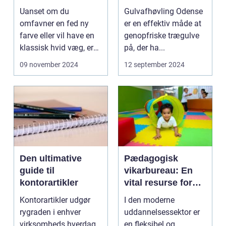
Perfekt Finish
Uanset om du
Gulvafhøvling Odense
omfavner en fed ny
er en effektiv måde at
farve eller vil have en
genopfriske trægulve
klassisk hvid væg, er
på, der ha...
her nogle tips til, hv...
09 november 2024
12 september 2024
Den ultimative
Pædagogisk
guide til
vikarbureau: En
kontorartikler
vital resurse for
uddannelsesinstit
Kontorartikler udgør
I den moderne
utioner
rygraden i enhver
uddannelsessektor er
virksomheds hverdag.
en fleksibel og