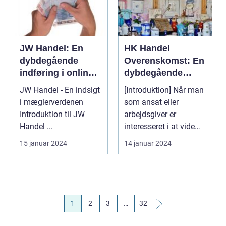
JW Handel: En
HK Handel
dybdegående
Overenskomst: En
indføring i online
dybdegående
handelsverdenen
analyse af
JW Handel - En indsigt
[Introduktion] Når man
arbejdsvilkår og
i mæglerverdenen
som ansat eller
udvikling gennem
Introduktion til JW
arbejdsgiver er
tiden
Handel ...
interesseret i at vide
mere om HK Handel
15 januar 2024
14 januar 2024
Over...
1
2
3
…
32