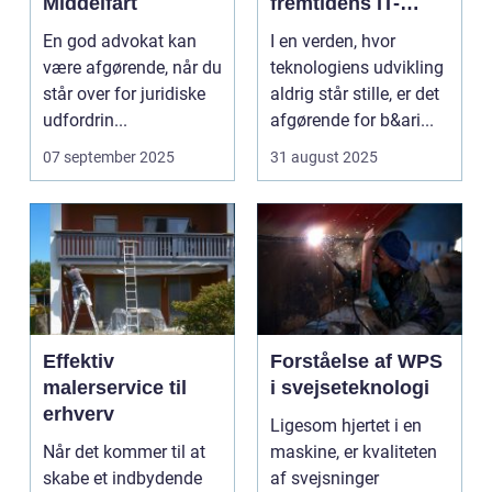
Middelfart
fremtidens IT-
service
En god advokat kan
I en verden, hvor
management
være afgørende, når du
teknologiens udvikling
står over for juridiske
aldrig står stille, er det
udfordrin...
afgørende for b&ari...
07 september 2025
31 august 2025
Effektiv
Forståelse af WPS
malerservice til
i svejseteknologi
erhverv
Ligesom hjertet i en
Når det kommer til at
maskine, er kvaliteten
skabe et indbydende
af svejsninger