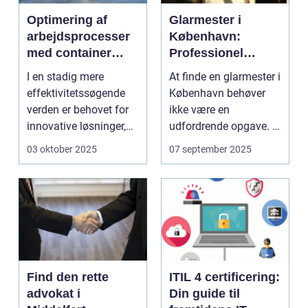
Optimering af
Glarmester i
arbejdsprocesser
København:
med container
Professionel
tilter
løsning til alle
I en stadig mere
At finde en glarmester i
behov
effektivitetssøgende
København behøver
verden er behovet for
ikke være en
innovative løsninger,
udfordrende opgave. I
der ...
en...
03 oktober 2025
07 september 2025
Find den rette
ITIL 4 certificering:
advokat i
Din guide til