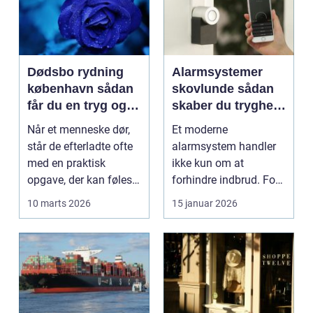
Dødsbo rydning
Alarmsystemer
københavn sådan
skovlunde sådan
får du en tryg og
skaber du tryghed
effektiv løsning
i hverdagen
Når et menneske dør,
Et moderne
står de efterladte ofte
alarmsystem handler
med en praktisk
ikke kun om at
opgave, der kan føles
forhindre indbrud. For
helt uoverskuelig...
mange familier og
10 marts 2026
15 januar 2026
virksomheder ...