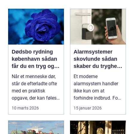
Dødsbo rydning
Alarmsystemer
københavn sådan
skovlunde sådan
får du en tryg og
skaber du tryghed
effektiv løsning
i hverdagen
Når et menneske dør,
Et moderne
står de efterladte ofte
alarmsystem handler
med en praktisk
ikke kun om at
opgave, der kan føles
forhindre indbrud. For
helt uoverskuelig...
mange familier og
10 marts 2026
15 januar 2026
virksomheder ...