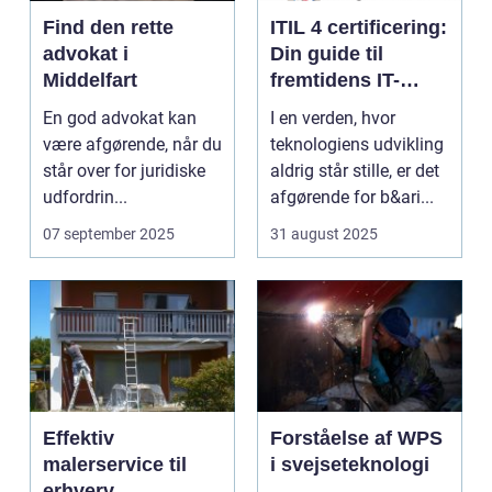
Find den rette
ITIL 4 certificering:
advokat i
Din guide til
Middelfart
fremtidens IT-
service
En god advokat kan
I en verden, hvor
management
være afgørende, når du
teknologiens udvikling
står over for juridiske
aldrig står stille, er det
udfordrin...
afgørende for b&ari...
07 september 2025
31 august 2025
Effektiv
Forståelse af WPS
malerservice til
i svejseteknologi
erhverv