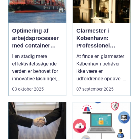
Optimering af
Glarmester i
arbejdsprocesser
København:
med container
Professionel
tilter
løsning til alle
I en stadig mere
At finde en glarmester i
behov
effektivitetssøgende
København behøver
verden er behovet for
ikke være en
innovative løsninger,
udfordrende opgave. I
der ...
en...
03 oktober 2025
07 september 2025