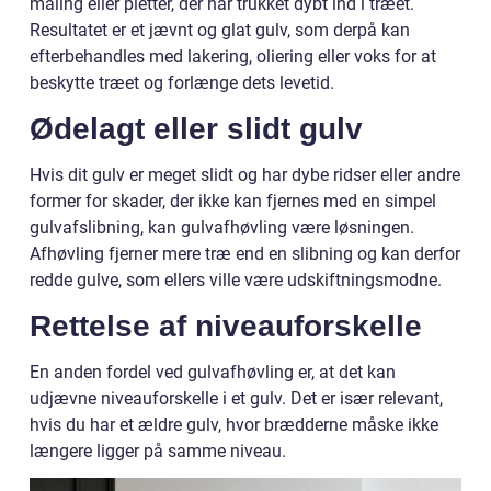
maling eller pletter, der har trukket dybt ind i træet.
Resultatet er et jævnt og glat gulv, som derpå kan
efterbehandles med lakering, oliering eller voks for at
beskytte træet og forlænge dets levetid.
Ødelagt eller slidt gulv
Hvis dit gulv er meget slidt og har dybe ridser eller andre
former for skader, der ikke kan fjernes med en simpel
gulvafslibning, kan gulvafhøvling være løsningen.
Afhøvling fjerner mere træ end en slibning og kan derfor
redde gulve, som ellers ville være udskiftningsmodne.
Rettelse af niveauforskelle
En anden fordel ved gulvafhøvling er, at det kan
udjævne niveauforskelle i et gulv. Det er især relevant,
hvis du har et ældre gulv, hvor brædderne måske ikke
længere ligger på samme niveau.