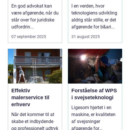
service
En god advokat kan
I en verden, hvor
management
være afgørende, når du
teknologiens udvikling
står over for juridiske
aldrig står stille, er det
udfordrin...
afgørende for b&ari...
07 september 2025
31 august 2025
Effektiv
Forståelse af WPS
malerservice til
i svejseteknologi
erhverv
Ligesom hjertet i en
Når det kommer til at
maskine, er kvaliteten
skabe et indbydende
af svejsninger
og professionelt udtryk
afgørende for