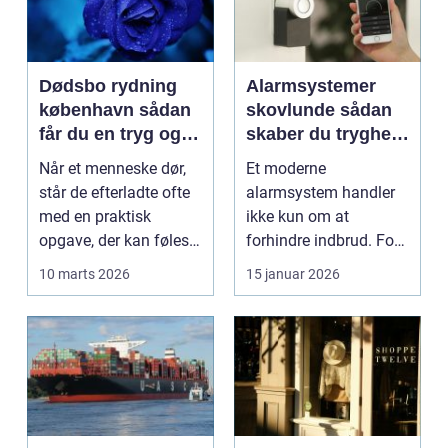
Dødsbo rydning
Alarmsystemer
københavn sådan
skovlunde sådan
får du en tryg og
skaber du tryghed
effektiv løsning
i hverdagen
Når et menneske dør,
Et moderne
står de efterladte ofte
alarmsystem handler
med en praktisk
ikke kun om at
opgave, der kan føles
forhindre indbrud. For
helt uoverskuelig...
mange familier og
10 marts 2026
15 januar 2026
virksomheder ...