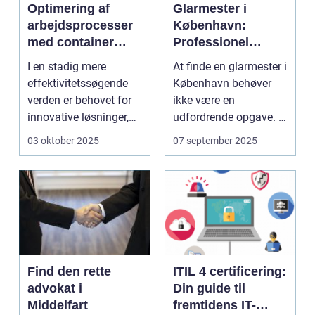
Optimering af
Glarmester i
arbejdsprocesser
København:
med container
Professionel
tilter
løsning til alle
I en stadig mere
At finde en glarmester i
behov
effektivitetssøgende
København behøver
verden er behovet for
ikke være en
innovative løsninger,
udfordrende opgave. I
der ...
en...
03 oktober 2025
07 september 2025
Find den rette
ITIL 4 certificering:
advokat i
Din guide til
Middelfart
fremtidens IT-