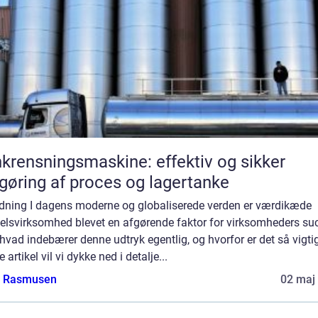
krensningsmaskine: effektiv og sikker
gøring af proces og lagertanke
edning I dagens moderne og globaliserede verden er værdikæde
elsvirksomhed blevet en afgørende faktor for virksomheders su
vad indebærer denne udtryk egentlig, og hvorfor er det så vigtig
 artikel vil vi dykke ned i detalje...
a Rasmusen
02 maj