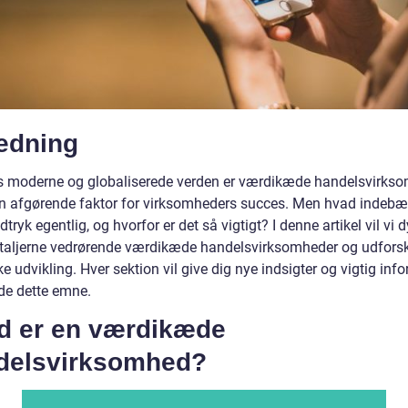
ledning
s moderne og globaliserede verden er værdikæde handelsvirks
en afgørende faktor for virksomheders succes. Men hvad indebæ
tryk egentlig, og hvorfor er det så vigtigt? I denne artikel vil vi 
etaljerne vedrørende værdikæde handelsvirksomheder og udfors
ke udvikling. Hver sektion vil give dig nye indsigter og vigtig inf
e dette emne.
d er en værdikæde
delsvirksomhed?