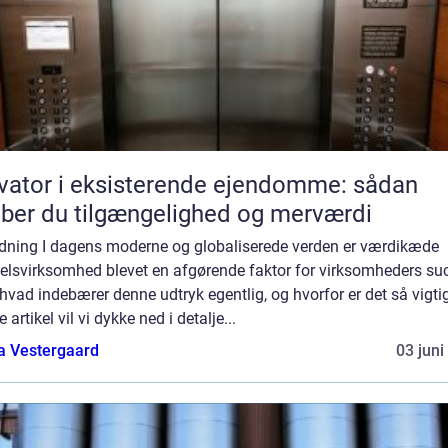
vator i eksisterende ejendomme: sådan
ber du tilgængelighed og merværdi
edning I dagens moderne og globaliserede verden er værdikæde
elsvirksomhed blevet en afgørende faktor for virksomheders su
vad indebærer denne udtryk egentlig, og hvorfor er det så vigtig
 artikel vil vi dykke ned i detalje...
a Vestergaard
03 juni