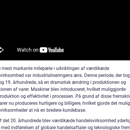
e mest markante milepæle i udviklingen af værdikæde
virksomhed var industrialiseringens æra. Denne periode, der tog 
 og 19. århundrede, så en dramatisk ændring i produktionen og
tionen af varer. Maskiner blev introduceret, hvilket muliggjorde
oduktion og effektivitet i processen. På grund af disse fremskri
rer nu produceres hurtigere og billigere, hvilket gjorde det mulig
virksomheder at nå en bredere kundebase.
 af det 20. århundrede blev værdikæde handelsvirksomhed yderli
t med indførelsen af globale handelsaftaler og teknologiske frem