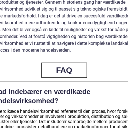
 produkter og tjenester. Gennem historiens gang har værdikæde
virksomhed udviklet sig og tilpasset sig teknologiske fremskridt
de markedsforhold. I dag er det at drive en succesfuld værdikæd
virksomhed mere udfordrende og konkurrencedygtigt end noge
e. Men det bliver også en kilde til muligheder og vækst for både p
somheder. Ved at forstå vigtigheden og historien bag værdikæde
irksomhed er vi rustet til at navigere i dette komplekse landska
cces i den moderne handelsverden.
FAQ
ad indebærer en værdikæde
ndelsvirksomhed?
ærdikæde handelsvirksomhed refererer til den proces, hvor forske
er og virksomheder er involveret i produktion, distribution og sal
kter eller tjenester. Det inkluderer samarbejde mellem producent
andører, grossister, detailhandlere og marketingfirmaer for at sikr