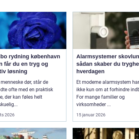
bo rydning københavn
Alarmsystemer skovlu
 får du en tryg og
sådan skaber du tryghe
tiv løsning
hverdagen
 menneske dør, står de
Et moderne alarmsystem han
adte ofte med en praktisk
ikke kun om at forhindre ind
, der kan føles helt
For mange familier og
kuelig...
virksomheder ...
ts 2026
15 januar 2026