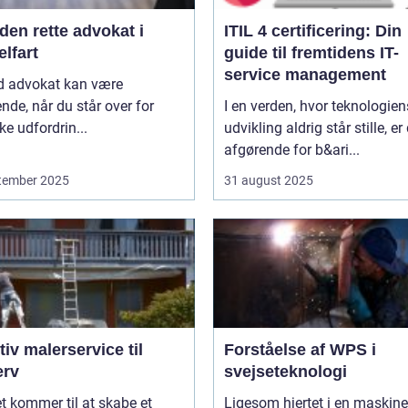
den rette advokat i
ITIL 4 certificering: Din
lfart
guide til fremtidens IT-
service management
d advokat kan være
nde, når du står over for
I en verden, hvor teknologien
ske udfordrin...
udvikling aldrig står stille, er
afgørende for b&ari...
tember 2025
31 august 2025
tiv malerservice til
Forståelse af WPS i
erv
svejseteknologi
t kommer til at skabe et
Ligesom hjertet i en maskine,