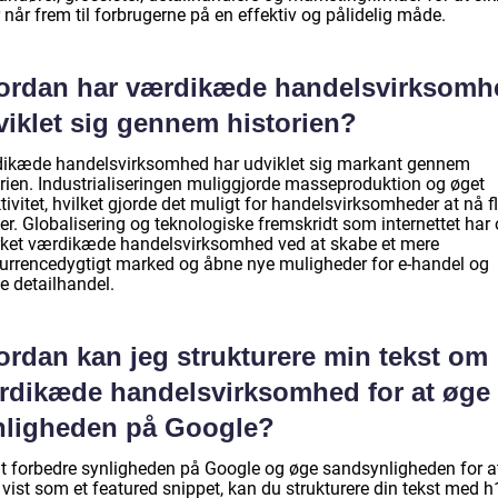
 når frem til forbrugerne på en effektiv og pålidelig måde.
ordan har værdikæde handelsvirksomh
viklet sig gennem historien?
ikæde handelsvirksomhed har udviklet sig markant gennem
orien. Industrialiseringen muliggjorde masseproduktion og øget
tivitet, hvilket gjorde det muligt for handelsvirksomheder at nå f
er. Globalisering og teknologiske fremskridt som internettet har
rket værdikæde handelsvirksomhed ved at skabe et mere
urrencedygtigt marked og åbne nye muligheder for e-handel og
e detailhandel.
ordan kan jeg strukturere min tekst om
rdikæde handelsvirksomhed for at øge
nligheden på Google?
at forbedre synligheden på Google og øge sandsynligheden for a
 vist som et featured snippet, kan du strukturere din tekst med h