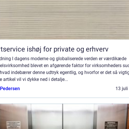
tservice ishøj for private og erhverv
edning I dagens moderne og globaliserede verden er værdikæde
elsvirksomhed blevet en afgørende faktor for virksomheders su
vad indebærer denne udtryk egentlig, og hvorfor er det så vigtig
 artikel vil vi dykke ned i detalje...
 Pedersen
13 jul