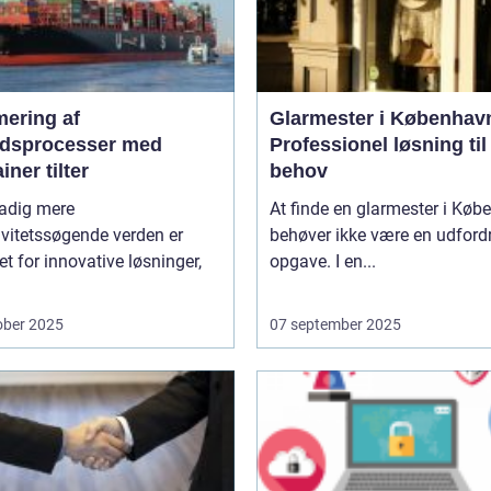
mering af
Glarmester i Københav
jdsprocesser med
Professionel løsning til 
iner tilter
behov
tadig mere
At finde en glarmester i Kø
ivitetssøgende verden er
behøver ikke være en udford
t for innovative løsninger,
opgave. I en...
ober 2025
07 september 2025