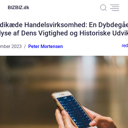
BIZBIZ.
dk
dikæde Handelsvirksomhed: En Dybdegå
yse af Dens Vigtighed og Historiske Udvi
red
ember 2023
Peter Mortensen