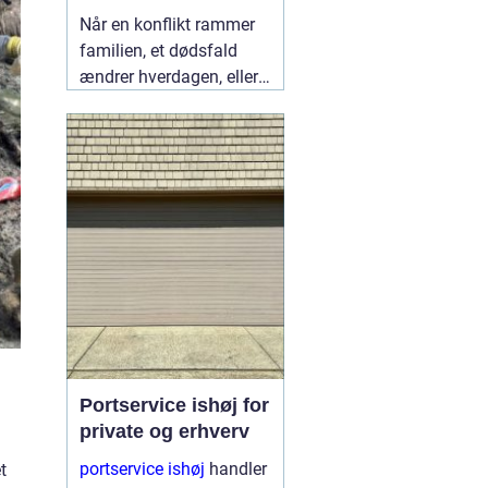
lokalt
Når en konflikt rammer
familien, et dødsfald
ændrer hverdagen, eller
en skilsmisse banker på
døren, står mange i
Fredericia med det
samme spørgsmål:
Hvem kan hjælpe mig,
så både jura og følelser
bliver håndteret
ordentligt?
05 august
2026
Portservice ishøj for
private og erhverv
portservice ishøj
handler
t