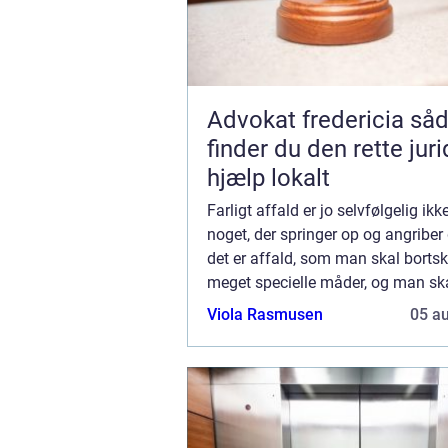
Advokat fredericia sådan
finder du den rette jur
hjælp lokalt
Farligt affald er jo selvfølgelig ik
noget, der springer op og angriber
det er affald, som man skal borts
meget specielle måder, og man ska
opbevare det for sig, så det ikke er 
Viola Rasmusen
05 a
nærheden af andet affald – eller ..