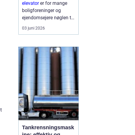
skaber du
elevator
er for mange
tilgængelighed og
boligforeninger og
merværdi
ejendomsejere nøglen til
både bedre
03 juni 2026
tilgængelighed og en
markant højere
ejendomsværdi. Når en
ældre opgang får
instal...
t
Tankrensningsmask
ine: effektiv og