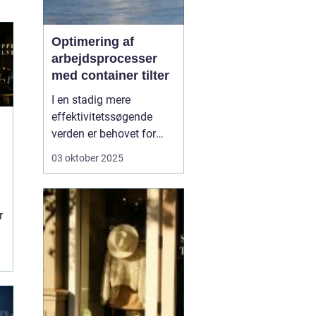
Optimering af
arbejdsprocesser
med container tilter
I en stadig mere
effektivitetssøgende
verden er behovet for
innovative løsninger, der
03 oktober 2025
kan lette de daglige
arbejdsgange, større end
nogensinde.
En
r
container tilter er
en af
de l&o...