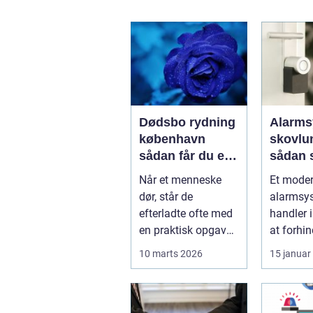
Dødsbo rydning
Alarms
københavn
skovlu
sådan får du en
sådan 
tryg og effektiv
tryghed
Når et menneske
Et mode
løsning
hverda
dør, står de
alarmsy
efterladte ofte med
handler 
en praktisk opgave,
at forhin
der kan føles helt
indbrud.
10 marts 2026
15 januar
uoverskuelig...
familier
virksomh