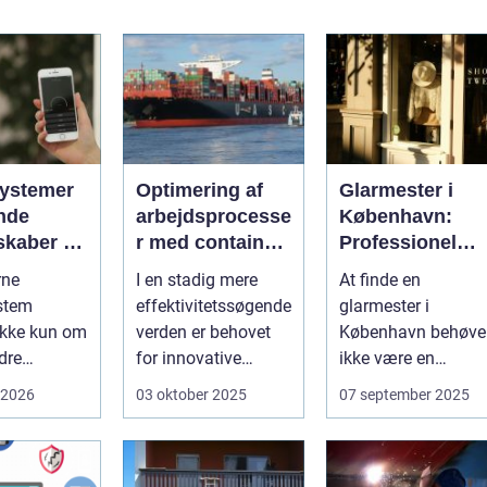
ystemer
Optimering af
Glarmester i
nde
arbejdsprocesse
København:
skaber du
r med container
Professionel
 i
tilter
løsning til alle
rne
I en stadig mere
At finde en
gen
behov
stem
effektivitetssøgende
glarmester i
ikke kun om
verden er behovet
København behøve
dre
for innovative
ikke være en
 For mange
løsninger, der ...
udfordrende
 2026
03 oktober 2025
07 september 2025
 og
opgave. I en...
eder ...