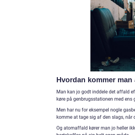
Hvordan kommer man af
Man kan jo godt inddele det affald eft
køre på genbrugsstationen med ens ga
Men har nu for eksempel nogle gasbe
komme at tage sig af den slags, når d
Og atomaffald kører man jo heller i