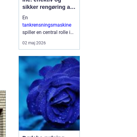
sikker rengøring af
proces og
En
lagertanke
tankrensningsmaskine
spiller en central rolle i
mange industrier, hvor
02 maj 2026
hygiejne, sikkerhed og
oppetid er afgørende.
Når tanke bruges til
fødevarer, pharma, kemi
eller på skibe, sti...