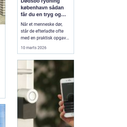
Dødsbo rydning
københavn sådan
får du en tryg og
effektiv løsning
Når et menneske dør,
står de efterladte ofte
med en praktisk opgave,
der kan føles helt
10 marts 2026
uoverskuelig: at tømme
og rydde hjemmet. Der er
minder i hvert rum, og
samtidig presser
tidsfrister, skifteret og
måske et boligskifte på.
Her kan professionel