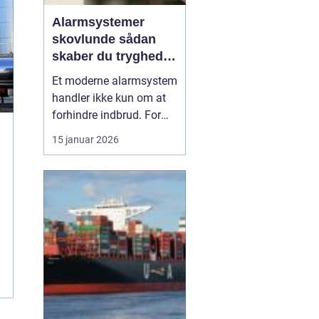
Alarmsystemer
skovlunde sådan
skaber du tryghed i
hverdagen
Et moderne alarmsystem
handler ikke kun om at
forhindre indbrud. For
mange familier og
15 januar 2026
virksomheder i
Skovlunde handler det
også om ro i maven, når
de forlader hjem eller
arbejdsplads. Med de
rette løsninger kan du
både forebygge ubudne
gæster, reage...