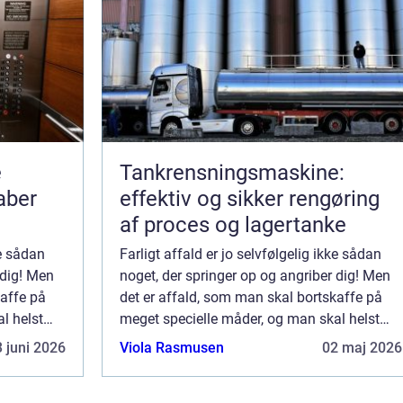
e
Tankrensningsmaskine:
aber
effektiv og sikker rengøring
af proces og lagertanke
ke sådan
Farligt affald er jo selvfølgelig ikke sådan
 dig! Men
noget, der springer op og angriber dig! Men
kaffe på
det er affald, som man skal bortskaffe på
l helst
meget specielle måder, og man skal helst
i
opbevare det for sig, så det ikke er i
 juni 2026
Viola Rasmusen
02 maj 2026
.
nærheden af andet affald – eller ...