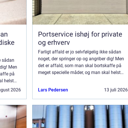
Portservice ishøj for private
idiske
og erhverv
Farligt affald er jo selvfølgelig ikke sådan
noget, der springer op og angriber dig! Men
ke sådan
det er affald, som man skal bortskaffe på
 dig! Men
meget specielle måder, og man skal helst
kaffe på
opbevare det for sig, så det ikke er i
l helst
nærheden af andet affald – eller ...
i
ugust 2026
Lars Pedersen
13 juli 2026
.