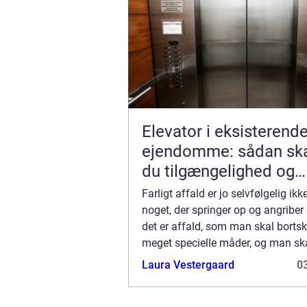
Elevator i eksisterend
ejendomme: sådan sk
du tilgængelighed og
merværdi
Farligt affald er jo selvfølgelig ik
noget, der springer op og angriber
det er affald, som man skal borts
meget specielle måder, og man ska
opbevare det for sig, så det ikke er 
Laura Vestergaard
03
nærheden af andet affald – eller ..