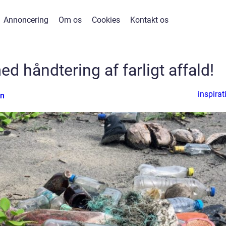
Annoncering
Om os
Cookies
Kontakt os
ed håndtering af farligt affald!
inspirat
en