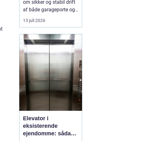
om sikker og stabil drift
af både garageporte og
industriporte i området
13 juli 2026
omkring ishøj. Når en
at
port ikke fungerer
optimalt, giver d...
Elevator i
eksisterende
ejendomme: sådan