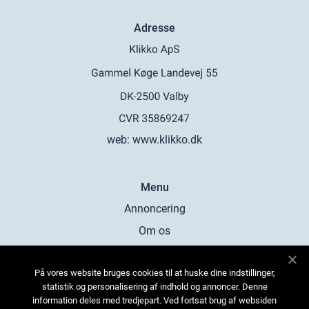
Adresse
web:
www.klikko.dk
Menu
Annoncering
Om os
Cookies
På vores website bruges cookies til at huske dine indstillinger,
Kontakt os
statistik og personalisering af indhold og annoncer. Denne
Sitemap
information deles med tredjepart. Ved fortsat brug af websiden