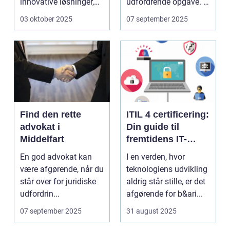
innovative løsninger,
udfordrende opgave. I
der ...
en...
03 oktober 2025
07 september 2025
Find den rette
ITIL 4 certificering:
advokat i
Din guide til
Middelfart
fremtidens IT-
service
En god advokat kan
I en verden, hvor
management
være afgørende, når du
teknologiens udvikling
står over for juridiske
aldrig står stille, er det
udfordrin...
afgørende for b&ari...
07 september 2025
31 august 2025