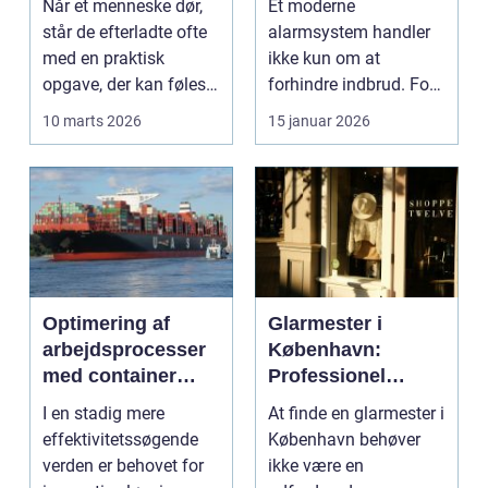
Når et menneske dør,
Et moderne
står de efterladte ofte
alarmsystem handler
med en praktisk
ikke kun om at
opgave, der kan føles
forhindre indbrud. For
helt uoverskuelig...
mange familier og
10 marts 2026
15 januar 2026
virksomheder ...
Optimering af
Glarmester i
arbejdsprocesser
København:
med container
Professionel
tilter
løsning til alle
I en stadig mere
At finde en glarmester i
behov
effektivitetssøgende
København behøver
verden er behovet for
ikke være en