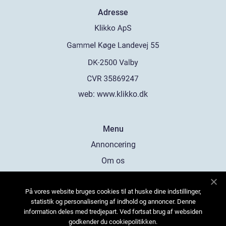
Adresse
web:
www.klikko.dk
Menu
Annoncering
Om os
Cookies
På vores website bruges cookies til at huske dine indstillinger,
Kontakt os
statistik og personalisering af indhold og annoncer. Denne
Sitemap
information deles med tredjepart. Ved fortsat brug af websiden
godkender du cookiepolitikken.