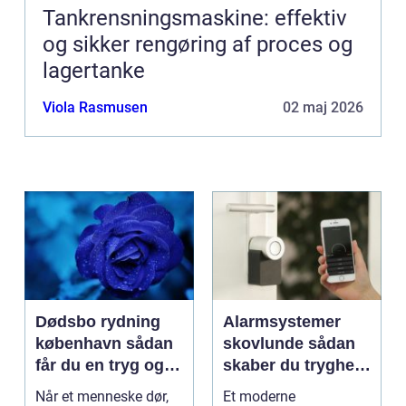
Tankrensningsmaskine: effektiv
og sikker rengøring af proces og
lagertanke
Viola Rasmusen
02 maj 2026
Dødsbo rydning
Alarmsystemer
københavn sådan
skovlunde sådan
får du en tryg og
skaber du tryghed
effektiv løsning
i hverdagen
Når et menneske dør,
Et moderne