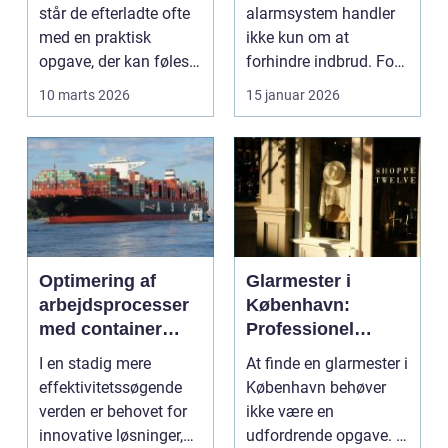
står de efterladte ofte
alarmsystem handler
med en praktisk
ikke kun om at
opgave, der kan føles
forhindre indbrud. For
helt uoverskuelig...
mange familier og
10 marts 2026
15 januar 2026
virksomheder ...
Optimering af
Glarmester i
arbejdsprocesser
København:
med container
Professionel
tilter
løsning til alle
I en stadig mere
At finde en glarmester i
behov
effektivitetssøgende
København behøver
verden er behovet for
ikke være en
innovative løsninger,
udfordrende opgave. I