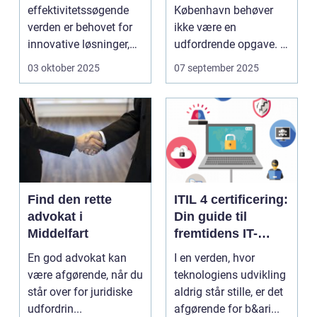
behov
effektivitetssøgende
København behøver
verden er behovet for
ikke være en
innovative løsninger,
udfordrende opgave. I
der ...
en...
03 oktober 2025
07 september 2025
Find den rette
ITIL 4 certificering:
advokat i
Din guide til
Middelfart
fremtidens IT-
service
En god advokat kan
I en verden, hvor
management
være afgørende, når du
teknologiens udvikling
står over for juridiske
aldrig står stille, er det
udfordrin...
afgørende for b&ari...