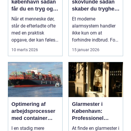
københavn sådan
skovlunde sådan
får du en tryg og
skaber du tryghed
effektiv løsning
i hverdagen
Når et menneske dør,
Et moderne
står de efterladte ofte
alarmsystem handler
med en praktisk
ikke kun om at
opgave, der kan føles
forhindre indbrud. For
helt uoverskuelig...
mange familier og
10 marts 2026
15 januar 2026
virksomheder ...
Optimering af
Glarmester i
arbejdsprocesser
København:
med container
Professionel
tilter
løsning til alle
I en stadig mere
At finde en glarmester i