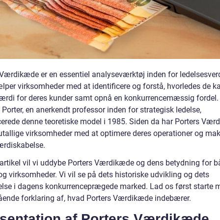
 Værdikæde er en essentiel analyseværktøj inden for ledelsesver
lper virksomheder med at identificere og forstå, hvorledes de k
ærdi for deres kunder samt opnå en konkurrencemæssig fordel.
Porter, en anerkendt professor inden for strategisk ledelse,
cerede denne teoretiske model i 1985. Siden da har Porters Vær
 utallige virksomheder med at optimere deres operationer og ma
ærdiskabelse.
 artikel vil vi uddybe Porters Værdikæde og dens betydning for 
og virksomheder. Vi vil se på dets historiske udvikling og dets
lse i dagens konkurrenceprægede marked. Lad os først starte 
ende forklaring af, hvad Porters Værdikæde indebærer.
sentation af Porters Værdikæde