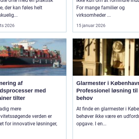
adte ofte med en praktisk
ikke kun om at forhindre ind
, der kan føles helt
For mange familier og
kuelig...
virksomheder ...
ts 2026
15 januar 2026
mering af
Glarmester i Københav
jdsprocesser med
Professionel løsning til 
iner tilter
behov
tadig mere
At finde en glarmester i Kø
ivitetssøgende verden er
behøver ikke være en udford
t for innovative løsninger,
opgave. I en...