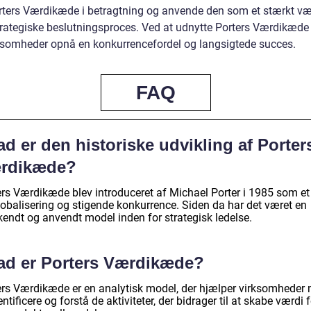
rters Værdikæde i betragtning og anvende den som et stærkt vær
trategiske beslutningsproces. Ved at udnytte Porters Værdikæde t
ksomheder opnå en konkurrencefordel og langsigtede succes.
FAQ
d er den historiske udvikling af Porter
rdikæde?
ers Værdikæde blev introduceret af Michael Porter i 1985 som et
lobalisering og stigende konkurrence. Siden da har det været en
kendt og anvendt model inden for strategisk ledelse.
ad er Porters Værdikæde?
ers Værdikæde er en analytisk model, der hjælper virksomheder
entificere og forstå de aktiviteter, der bidrager til at skabe værdi 