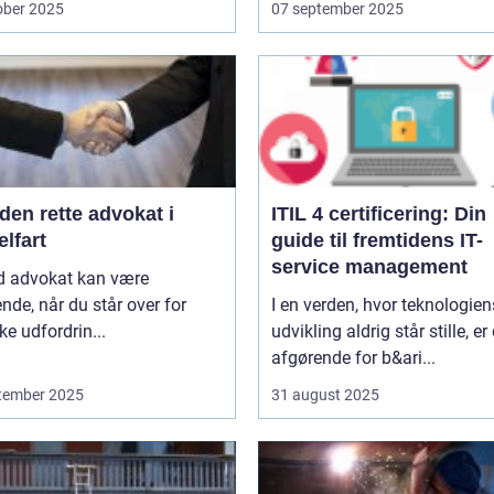
ober 2025
07 september 2025
den rette advokat i
ITIL 4 certificering: Din
lfart
guide til fremtidens IT-
service management
d advokat kan være
nde, når du står over for
I en verden, hvor teknologien
ske udfordrin...
udvikling aldrig står stille, er
afgørende for b&ari...
tember 2025
31 august 2025