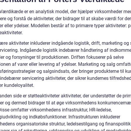
 Værdikæde er en analytisk model, der hjælper virksomheder me
cere og forstå de aktiviteter, der bidrager til at skabe værdi for de
r eller ydelser. Modellen består af to primære typer aktiviteter:
eaktiviteter.
re aktiviteter inkluderer indgående logistik, drift, marketing og 
rvicering. Indgående logistik indebærer håndtering af indkomm
er og forsyninger til produktionen. Driften fokuserer på selve
onen af varer eller levering af ydelser. Marketing og salg omfatt
øringsstrategier og salgsindsats, der bringer produkterne til ku
indebærer servicering aktiviteter, der sikrer kundernes tilfredshe
r kundeloyalitet.
nden side er støtteaktiviteter aktiviteter, der understøtter de pr
eter og dermed bidrager til at øge virksomhedens konkurrencem
Disse omfatter virksomhedens infrastruktur, HR-ledelse,
iudvikling og indkøbsfunktioner. Infrastrukturen inkluderer
edens organisatoriske struktur, ledelsestilgang og finanspolitik
tager sig af rekruttering, uddannelse og udvikling af medarbejde