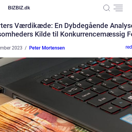
BIZBIZ.
dk
ters Værdikæde: En Dybdegående Analys
somheders Kilde til Konkurrencemæssig F
red
ember 2023
Peter Mortensen