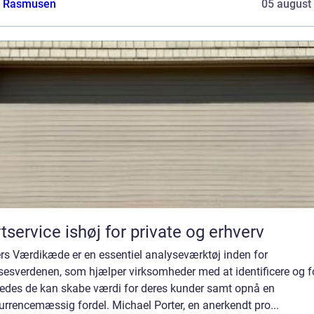
a Rasmusen
05 august
tservice ishøj for private og erhverv
ers Værdikæde er en essentiel analyseværktøj inden for
sesverdenen, som hjælper virksomheder med at identificere og f
ledes de kan skabe værdi for deres kunder samt opnå en
rrencemæssig fordel. Michael Porter, en anerkendt pro...