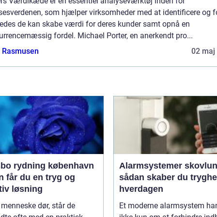
ers Værdikæde er en essentiel analyseværktøj inden for
sesverdenen, som hjælper virksomheder med at identificere og f
ledes de kan skabe værdi for deres kunder samt opnå en
rrencemæssig fordel. Michael Porter, en anerkendt pro...
a Rasmusen
02 maj
bo rydning københavn
Alarmsystemer skovlu
 får du en tryg og
sådan skaber du tryghe
tiv løsning
hverdagen
 menneske dør, står de
Et moderne alarmsystem han