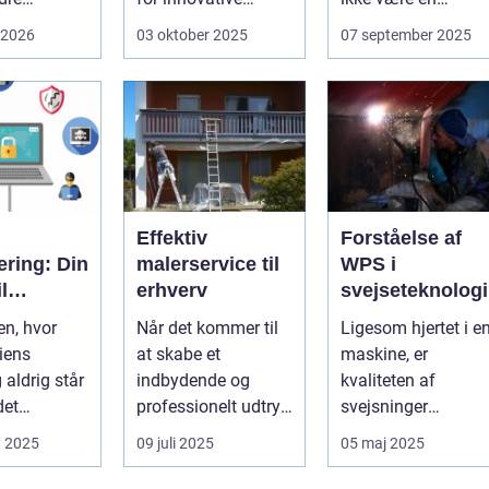
 For mange
løsninger, der ...
udfordrende
 2026
03 oktober 2025
07 september 2025
 og
opgave. I en...
eder ...
Effektiv
Forståelse af
cering: Din
malerservice til
WPS i
l
erhverv
svejseteknologi
ens IT-
en, hvor
Når det kommer til
Ligesom hjertet i e
iens
at skabe et
maskine, er
ement
 aldrig står
indbydende og
kvaliteten af
 det
professionelt udtryk
svejsninger
e for
i erhvervslokaler, er
afgørende for
t 2025
09 juli 2025
05 maj 2025
det af...
strukturel integrite..