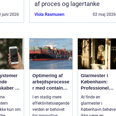
af proces og lagertanke
 juni 2026
Viola Rasmusen
02 maj 2026
ystemer
Optimering af
Glarmester i
nde
arbejdsprocesse
København:
skaber du
r med container
Professionel
 i
tilter
løsning til alle
rne
I en stadig mere
At finde en
gen
behov
stem
effektivitetssøgende
glarmester i
ikke kun om
verden er behovet
København behøve
dre
for innovative
ikke være en