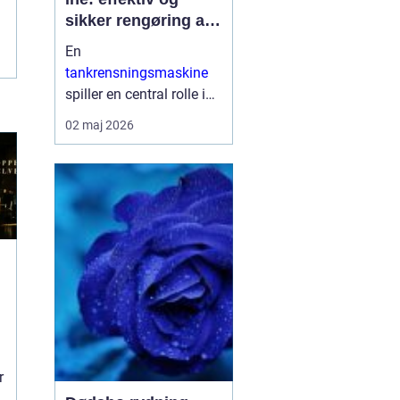
sikker rengøring af
proces og
En
lagertanke
tankrensningsmaskine
spiller en central rolle i
mange industrier, hvor
02 maj 2026
hygiejne, sikkerhed og
oppetid er afgørende.
Når tanke bruges til
fødevarer, pharma, kemi
eller på skibe, sti...
r