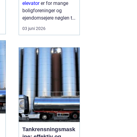
skaber du
elevator
er for mange
tilgængelighed og
boligforeninger og
merværdi
ejendomsejere nøglen til
både bedre
03 juni 2026
tilgængelighed og en
markant højere
ejendomsværdi. Når en
ældre opgang får
instal...
Tankrensningsmask
ine: effektiv og