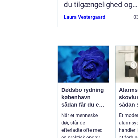
du tilgængelighed og
merværdi
Laura Vestergaard
03
Dødsbo rydning
Alarms
københavn
skovlu
sådan får du en
sådan 
tryg og effektiv
tryghed
Når et menneske
Et mode
løsning
hverda
dør, står de
alarmsy
efterladte ofte med
handler 
en praktisk opgave,
at forhin