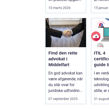
der kan føles helt
indbrud.
10 marts 2026
15 januar
uoverskuelig...
familier
virksomh
Find den rette
ITIL 4
advokat i
certifi
Middelfart
guide ti
fremtid
En god advokat kan
I en verd
service
være afgørende, når
teknolog
manag
du står over for
udvikling
juridiske udfordrin...
stille, er
afgørend
07 september 2025
31 augus
b&ari...