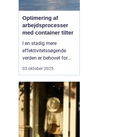
Optimering af
arbejdsprocesser
med container tilter
I en stadig mere
effektivitetssøgende
verden er behovet for
innovative løsninger, der
03 oktober 2025
kan lette de daglige
arbejdsgange, større end
nogensinde.
En
container tilter er
en af
de l&o...