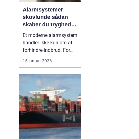
Alarmsystemer
skovlunde sådan
skaber du tryghed i
hverdagen
Et moderne alarmsystem
handler ikke kun om at
forhindre indbrud. For
mange familier og
15 januar 2026
virksomheder i
Skovlunde handler det
også om ro i maven, når
de forlader hjem eller
arbejdsplads. Med de
rette løsninger kan du
både forebygge ubudne
gæster, reage...