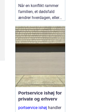
lokalt
Når en konflikt rammer
familien, et dødsfald
ændrer hverdagen, eller
en skilsmisse banker på
døren, står mange i
Fredericia med det
samme spørgsmål:
Hvem kan hjælpe mig,
så både jura og følelser
bliver håndteret
ordentligt?
05 august
2026
Portservice ishøj for
private og erhverv
portservice ishøj
handler