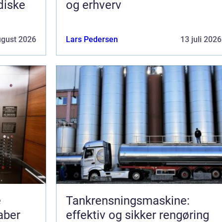
idiske
og erhverv
ugust 2026
Lars Pedersen
13 juli 2026
e
Tankrensningsmaskine:
aber
effektiv og sikker rengøring