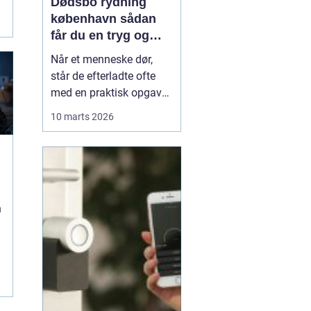
Dødsbo rydning
københavn sådan
får du en tryg og
effektiv løsning
Når et menneske dør,
står de efterladte ofte
med en praktisk opgave,
der kan føles helt
10 marts 2026
uoverskuelig: at tømme
og rydde hjemmet. Der er
minder i hvert rum, og
samtidig presser
tidsfrister, skifteret og
n
måske et boligskifte på.
Her kan professionel
.