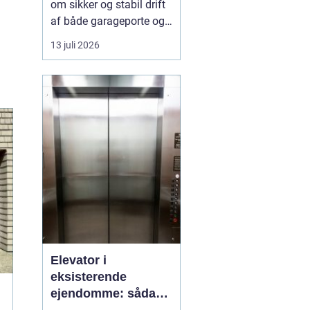
om sikker og stabil drift
af både garageporte og
industriporte i området
13 juli 2026
omkring ishøj. Når en
port ikke fungerer
optimalt, giver d...
Elevator i
eksisterende
ejendomme: sådan