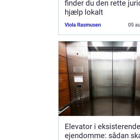
finder du den rette jur
hjælp lokalt
Viola Rasmusen
05 a
Elevator i eksisterend
ejendomme: sådan sk