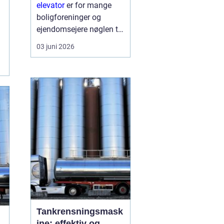
skaber du
elevator
er for mange
tilgængelighed og
boligforeninger og
merværdi
ejendomsejere nøglen til
både bedre
03 juni 2026
tilgængelighed og en
markant højere
ejendomsværdi. Når en
ældre opgang får
instal...
Tankrensningsmask
ine: effektiv og