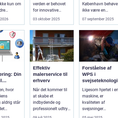
ikke kun om
verden er behovet
København behøve
dre
for innovative
ikke være en
 For mange
løsninger, der ...
udfordrende
 2026
03 oktober 2025
07 september 2025
 og
opgave. I en...
eder ...
Effektiv
Forståelse af
cering: Din
malerservice til
WPS i
l
erhverv
svejseteknologi
ens IT-
en, hvor
Når det kommer til
Ligesom hjertet i e
iens
at skabe et
maskine, er
ement
 aldrig står
indbydende og
kvaliteten af
 det
professionelt udtryk
svejsninger
e for
i erhvervslokaler, er
afgørende for
t 2025
09 juli 2025
05 maj 2025