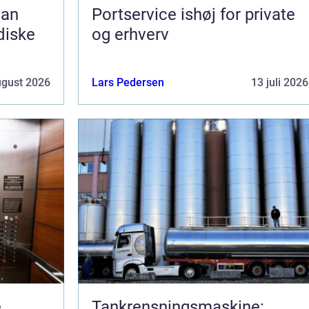
Portservice ishøj for private
idiske
og erhverv
ugust 2026
Lars Pedersen
13 juli 2026
e
Tankrensningsmaskine: