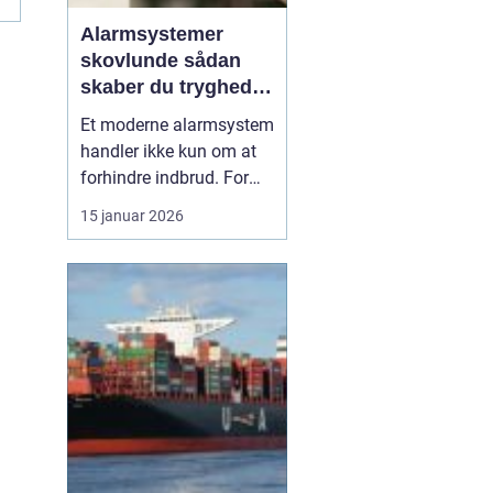
.
Alarmsystemer
skovlunde sådan
skaber du tryghed i
hverdagen
Et moderne alarmsystem
handler ikke kun om at
forhindre indbrud. For
mange familier og
15 januar 2026
virksomheder i
Skovlunde handler det
også om ro i maven, når
de forlader hjem eller
arbejdsplads. Med de
rette løsninger kan du
både forebygge ubudne
gæster, reage...