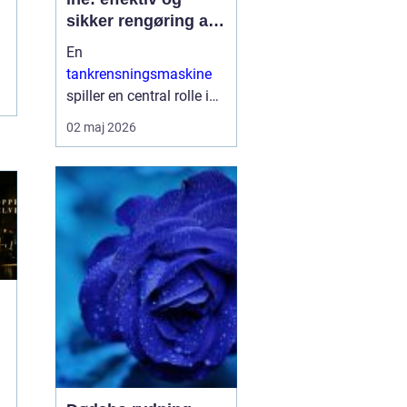
sikker rengøring af
proces og
En
lagertanke
tankrensningsmaskine
spiller en central rolle i
mange industrier, hvor
02 maj 2026
hygiejne, sikkerhed og
oppetid er afgørende.
Når tanke bruges til
fødevarer, pharma, kemi
eller på skibe, sti...