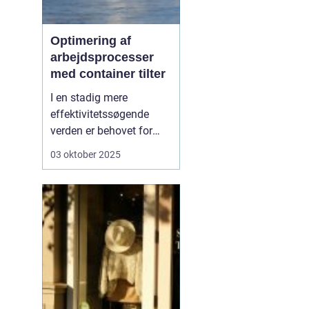
Optimering af
arbejdsprocesser
med container tilter
I en stadig mere
effektivitetssøgende
verden er behovet for
innovative løsninger, der
03 oktober 2025
kan lette de daglige
arbejdsgange, større end
nogensinde.
En
container tilter er
en af
de l&o...