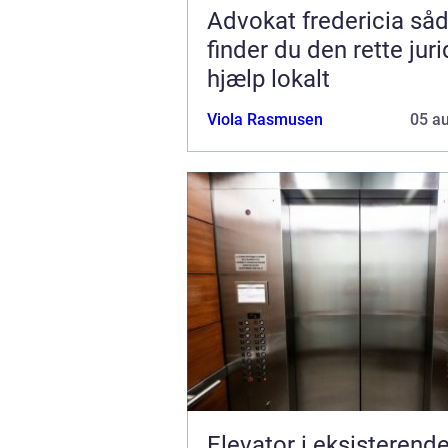
Advokat fredericia sådan
finder du den rette jur
hjælp lokalt
Viola Rasmusen
05 a
Elevator i eksisterend