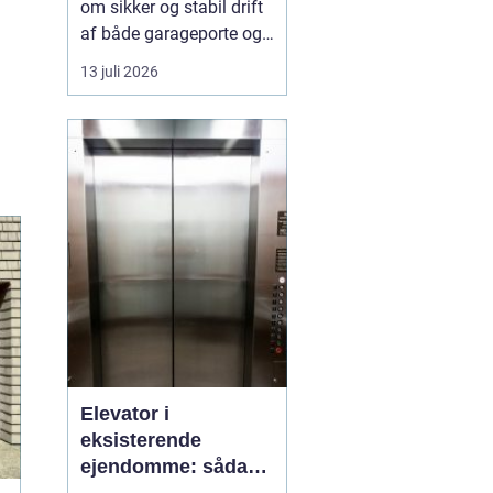
om sikker og stabil drift
af både garageporte og
industriporte i området
13 juli 2026
omkring ishøj. Når en
port ikke fungerer
optimalt, giver d...
Elevator i
eksisterende
ejendomme: sådan