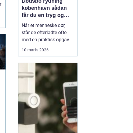
Dødsbo rydning
r
københavn sådan
får du en tryg og
effektiv løsning
Når et menneske dør,
står de efterladte ofte
med en praktisk opgave,
der kan føles helt
10 marts 2026
uoverskuelig: at tømme
og rydde hjemmet. Der er
minder i hvert rum, og
samtidig presser
tidsfrister, skifteret og
måske et boligskifte på.
Her kan professionel
n