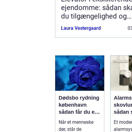
ejendomme: sådan sk
du tilgængelighed og
merværdi
Laura Vestergaard
03
Dødsbo rydning
Alarms
københavn
skovlu
sådan får du en
sådan 
tryg og effektiv
tryghed
Når et menneske
Et mode
løsning
hverda
dør, står de
alarmsy