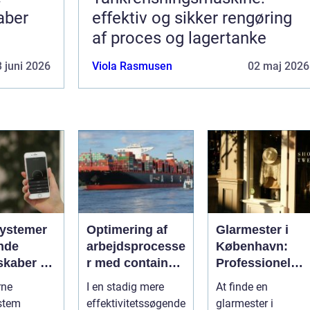
aber
effektiv og sikker rengøring
af proces og lagertanke
 juni 2026
Viola Rasmusen
02 maj 2026
ystemer
Optimering af
Glarmester i
nde
arbejdsprocesse
København:
skaber du
r med container
Professionel
 i
tilter
løsning til alle
rne
I en stadig mere
At finde en
gen
behov
stem
effektivitetssøgende
glarmester i