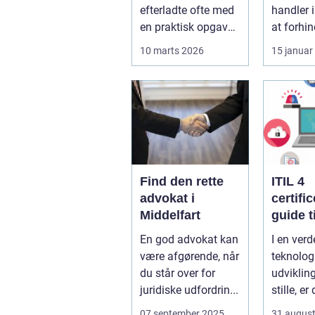
efterladte ofte med
handler 
en praktisk opgave,
at forhin
der kan føles helt
indbrud.
10 marts 2026
15 januar
uoverskuelig...
familier
virksomh
Find den rette
ITIL 4
advokat i
certifi
Middelfart
guide ti
fremtid
En god advokat kan
I en verd
service
være afgørende, når
teknolog
manag
du står over for
udvikling
juridiske udfordrin...
stille, er
afgørend
07 september 2025
31 augus