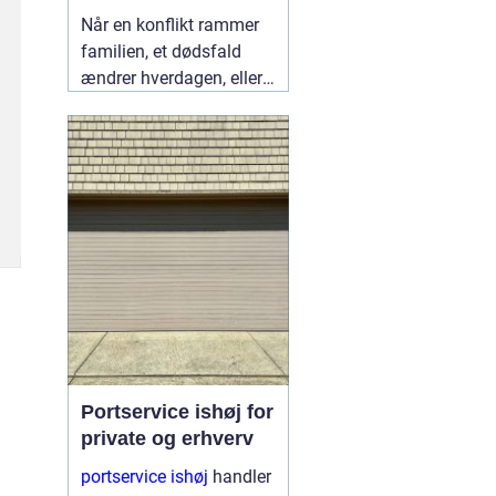
lokalt
Når en konflikt rammer
familien, et dødsfald
ændrer hverdagen, eller
en skilsmisse banker på
døren, står mange i
Fredericia med det
samme spørgsmål:
Hvem kan hjælpe mig,
så både jura og følelser
bliver håndteret
ordentligt?
05 august
2026
Portservice ishøj for
private og erhverv
portservice ishøj
handler