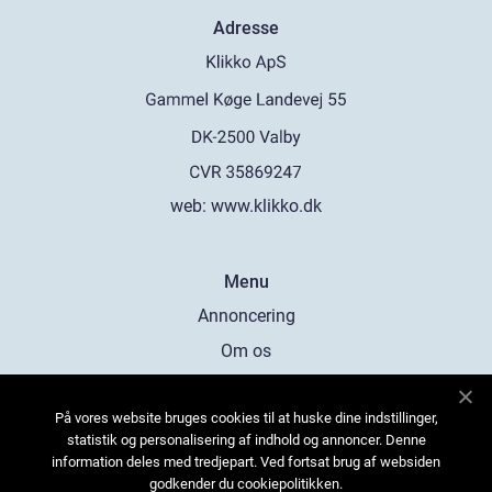
Adresse
web:
www.klikko.dk
Menu
Annoncering
Om os
Cookies
På vores website bruges cookies til at huske dine indstillinger,
Kontakt os
statistik og personalisering af indhold og annoncer. Denne
Sitemap
information deles med tredjepart. Ved fortsat brug af websiden
godkender du cookiepolitikken.