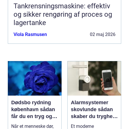
Tankrensningsmaskine: effektiv
og sikker rengøring af proces og
lagertanke
Viola Rasmusen
02 maj 2026
Dødsbo rydning
Alarmsystemer
københavn sådan
skovlunde sådan
får du en tryg og
skaber du tryghed
effektiv løsning
i hverdagen
Når et menneske dør,
Et moderne