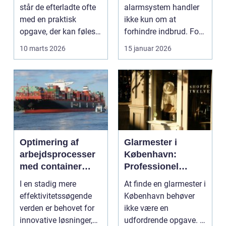
står de efterladte ofte
alarmsystem handler
med en praktisk
ikke kun om at
opgave, der kan føles
forhindre indbrud. For
helt uoverskuelig...
mange familier og
10 marts 2026
15 januar 2026
virksomheder ...
Optimering af
Glarmester i
arbejdsprocesser
København:
med container
Professionel
tilter
løsning til alle
I en stadig mere
At finde en glarmester i
behov
effektivitetssøgende
København behøver
verden er behovet for
ikke være en
innovative løsninger,
udfordrende opgave. I