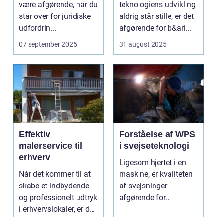
være afgørende, når du
teknologiens udvikling
står over for juridiske
aldrig står stille, er det
udfordrin...
afgørende for b&ari...
07 september 2025
31 august 2025
Effektiv
Forståelse af WPS
malerservice til
i svejseteknologi
erhverv
Ligesom hjertet i en
Når det kommer til at
maskine, er kvaliteten
skabe et indbydende
af svejsninger
og professionelt udtryk
afgørende for
i erhvervslokaler, er det
strukturel integrite...