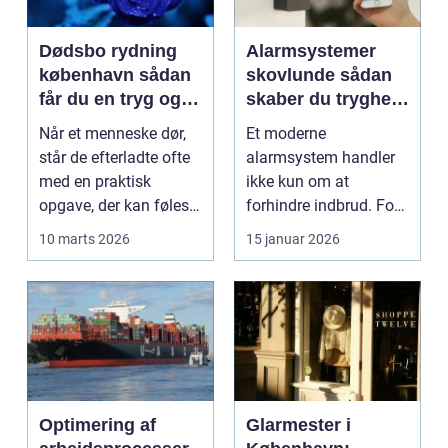
Dødsbo rydning
Alarmsystemer
københavn sådan
skovlunde sådan
får du en tryg og
skaber du tryghed
effektiv løsning
i hverdagen
Når et menneske dør,
Et moderne
står de efterladte ofte
alarmsystem handler
med en praktisk
ikke kun om at
opgave, der kan føles
forhindre indbrud. For
helt uoverskuelig...
mange familier og
10 marts 2026
15 januar 2026
virksomheder ...
Optimering af
Glarmester i