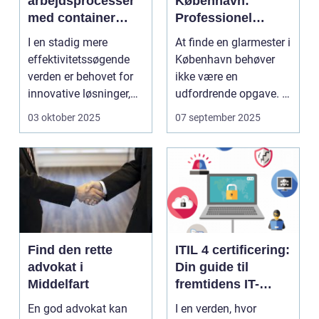
arbejdsprocesser
København:
med container
Professionel
tilter
løsning til alle
I en stadig mere
At finde en glarmester i
behov
effektivitetssøgende
København behøver
verden er behovet for
ikke være en
innovative løsninger,
udfordrende opgave. I
der ...
en...
03 oktober 2025
07 september 2025
Find den rette
ITIL 4 certificering:
advokat i
Din guide til
Middelfart
fremtidens IT-
service
En god advokat kan
I en verden, hvor
management