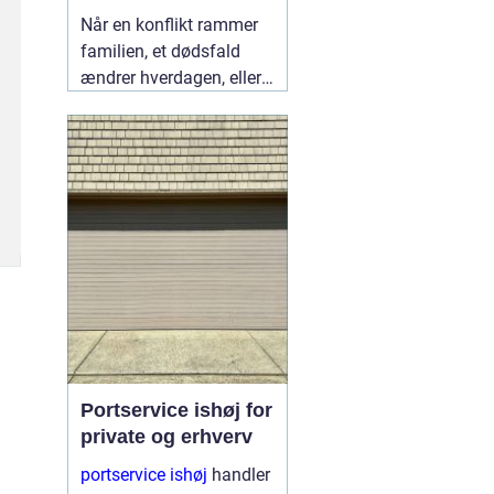
lokalt
Når en konflikt rammer
familien, et dødsfald
ændrer hverdagen, eller
en skilsmisse banker på
døren, står mange i
Fredericia med det
samme spørgsmål:
Hvem kan hjælpe mig,
så både jura og følelser
bliver håndteret
ordentligt?
05 august
2026
Portservice ishøj for
private og erhverv
portservice ishøj
handler