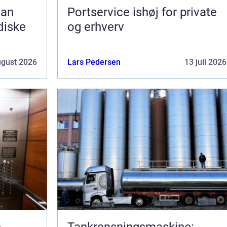
Portservice ishøj for private
idiske
og erhverv
ugust 2026
Lars Pedersen
13 juli 2026
e
Tankrensningsmaskine: