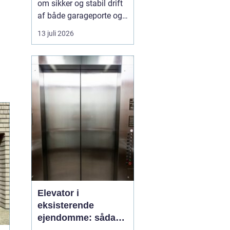
om sikker og stabil drift
af både garageporte og
industriporte i området
13 juli 2026
omkring ishøj. Når en
port ikke fungerer
optimalt, giver d...
Elevator i
eksisterende
ejendomme: sådan