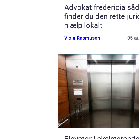
Advokat fredericia sådan
finder du den rette jur
hjælp lokalt
Viola Rasmusen
05 a
Elevator i eksisterend