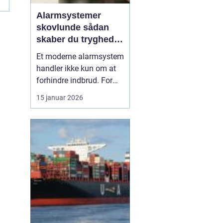
.
Alarmsystemer
skovlunde sådan
skaber du tryghed i
hverdagen
Et moderne alarmsystem
handler ikke kun om at
forhindre indbrud. For
mange familier og
15 januar 2026
virksomheder i
Skovlunde handler det
også om ro i maven, når
de forlader hjem eller
arbejdsplads. Med de
rette løsninger kan du
både forebygge ubudne
gæster, reage...