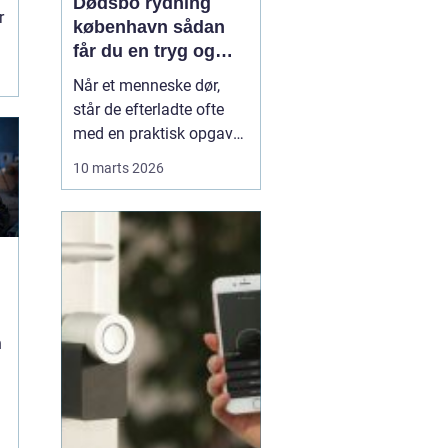
Dødsbo rydning
r
københavn sådan
får du en tryg og
effektiv løsning
Når et menneske dør,
står de efterladte ofte
med en praktisk opgave,
der kan føles helt
10 marts 2026
uoverskuelig: at tømme
og rydde hjemmet. Der er
minder i hvert rum, og
samtidig presser
tidsfrister, skifteret og
måske et boligskifte på.
Her kan professionel
n