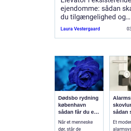
ejendomme: sådan sk
du tilgængelighed og
merværdi
Laura Vestergaard
03
Dødsbo rydning
Alarms
københavn
skovlu
sådan får du en
sådan 
tryg og effektiv
tryghed
Når et menneske
Et mode
løsning
hverda
dør, står de
alarmsy