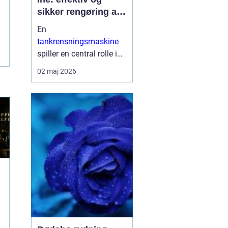
sikker rengøring af
proces og
En
lagertanke
tankrensningsmaskine
spiller en central rolle i
mange industrier, hvor
02 maj 2026
hygiejne, sikkerhed og
oppetid er afgørende.
Når tanke bruges til
fødevarer, pharma, kemi
eller på skibe, sti...