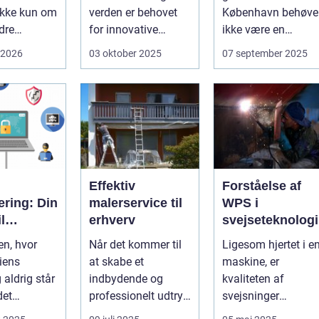
ikke kun om
verden er behovet
København behøve
dre
for innovative
ikke være en
 For mange
løsninger, der ...
udfordrende
 2026
03 oktober 2025
07 september 2025
 og
opgave. I en...
eder ...
Effektiv
Forståelse af
cering: Din
malerservice til
WPS i
l
erhverv
svejseteknologi
ens IT-
en, hvor
Når det kommer til
Ligesom hjertet i e
iens
at skabe et
maskine, er
ement
 aldrig står
indbydende og
kvaliteten af
 det
professionelt udtryk
svejsninger
e for
i erhvervslokaler, er
afgørende for