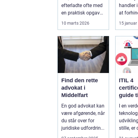
efterladte ofte med
handler 
en praktisk opgave,
at forhin
der kan føles helt
indbrud.
10 marts 2026
15 januar
uoverskuelig...
familier
virksomh
Find den rette
ITIL 4
advokat i
certifi
Middelfart
guide ti
fremtid
En god advokat kan
I en verd
service
være afgørende, når
teknolog
manag
du står over for
udvikling
juridiske udfordrin...
stille, er
afgørend