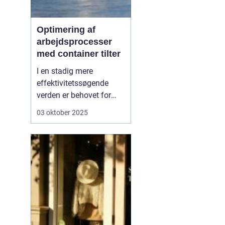
Optimering af
arbejdsprocesser
med container tilter
I en stadig mere
effektivitetssøgende
verden er behovet for
innovative løsninger, der
03 oktober 2025
kan lette de daglige
arbejdsgange, større end
nogensinde.
En
container tilter er
en af
de l&o...