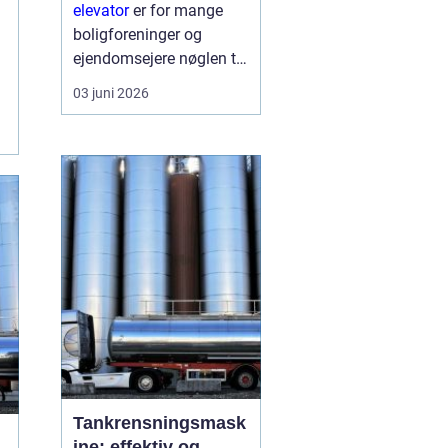
skaber du
elevator
er for mange
tilgængelighed og
boligforeninger og
merværdi
ejendomsejere nøglen til
både bedre
03 juni 2026
tilgængelighed og en
markant højere
ejendomsværdi. Når en
ældre opgang får
instal...
Tankrensningsmask
ine: effektiv og