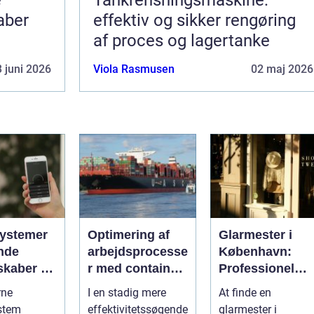
aber
effektiv og sikker rengøring
af proces og lagertanke
 juni 2026
Viola Rasmusen
02 maj 2026
ystemer
Optimering af
Glarmester i
nde
arbejdsprocesse
København:
skaber du
r med container
Professionel
 i
tilter
løsning til alle
rne
I en stadig mere
At finde en
gen
behov
stem
effektivitetssøgende
glarmester i