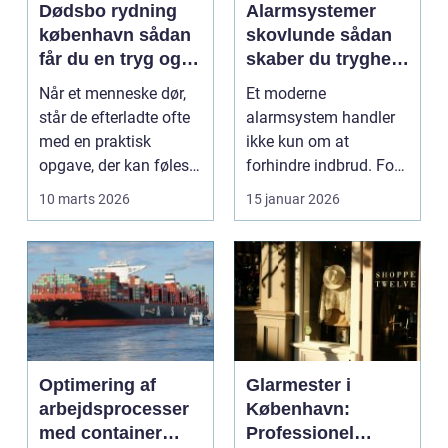
Dødsbo rydning
Alarmsystemer
københavn sådan
skovlunde sådan
får du en tryg og
skaber du tryghed
effektiv løsning
i hverdagen
Når et menneske dør,
Et moderne
står de efterladte ofte
alarmsystem handler
med en praktisk
ikke kun om at
opgave, der kan føles
forhindre indbrud. For
helt uoverskuelig...
mange familier og
10 marts 2026
15 januar 2026
virksomheder ...
Optimering af
Glarmester i
arbejdsprocesser
København:
med container
Professionel