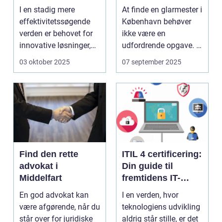
tilter
løsning til alle
I en stadig mere
At finde en glarmester i
behov
effektivitetssøgende
København behøver
verden er behovet for
ikke være en
innovative løsninger,
udfordrende opgave. I
der ...
en...
03 oktober 2025
07 september 2025
Find den rette
ITIL 4 certificering:
advokat i
Din guide til
Middelfart
fremtidens IT-
service
En god advokat kan
I en verden, hvor
management
være afgørende, når du
teknologiens udvikling
står over for juridiske
aldrig står stille, er det