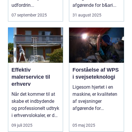
udfordrin...
afgørende for b&ari...
07 september 2025
31 august 2025
Effektiv
Forståelse af WPS
malerservice til
i svejseteknologi
erhverv
Ligesom hjertet i en
Når det kommer til at
maskine, er kvaliteten
skabe et indbydende
af svejsninger
og professionelt udtryk
afgørende for
i erhvervslokaler, er det
strukturel integrite...
af...
09 juli 2025
05 maj 2025