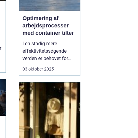
Optimering af
arbejdsprocesser
med container tilter
I en stadig mere
r
effektivitetssøgende
verden er behovet for
innovative løsninger, der
03 oktober 2025
kan lette de daglige
arbejdsgange, større end
nogensinde.
En
container tilter er
en af
de l&o...