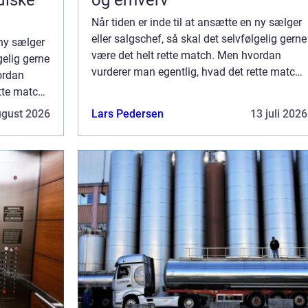
idiske
og erhverv
Når tiden er inde til at ansætte en ny sælger
eller salgschef, så skal det selvfølgelig gerne
 ny sælger
være det helt rette match. Men hvordan
gelig gerne
vurderer man egentlig, hvad det rette match
ordan
er? Hvis du står overfor en ko...
ette match
ugust 2026
Lars Pedersen
13 juli 2026