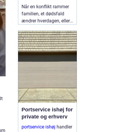
lokalt
Når en konflikt rammer
familien, et dødsfald
ændrer hverdagen, eller
en skilsmisse banker på
døren, står mange i
Fredericia med det
samme spørgsmål:
Hvem kan hjælpe mig,
så både jura og følelser
bliver håndteret
ordentligt?
05 august
2026
lt
Portservice ishøj for
private og erhverv
portservice ishøj
handler
som