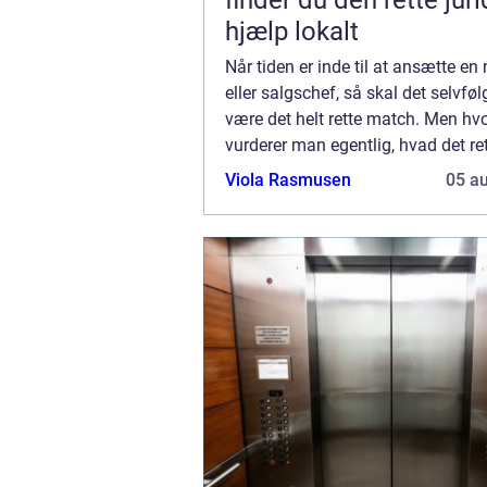
finder du den rette jur
hjælp lokalt
Når tiden er inde til at ansætte en
eller salgschef, så skal det selvføl
være det helt rette match. Men hv
vurderer man egentlig, hvad det r
er? Hvis du står overfor en ko...
Viola Rasmusen
05 a