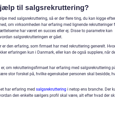
ælp til salgsrekruttering?
lpe med salgsrekruttering, så er der flere ting, du kan kigge efter
ed, om virksomheden har erfaring med lignende rekrutteringer 
sættelserne har været en succes eller ej. Disse to parametre kan
vordan salgsrekrutteringen er gået.
 er den erfaring, som firmaet har med rekruttering generelt. Hvo
ker erfaringen kun i Danmark, eller kan de også supplere, når d
 er, om rekrutteringsfirmaet har erfaring med salgsrekruttering p
være stor forskel på, hvilke egenskaber personen skal besidde, h
aet har erfaring med
salgsrekruttering
i netop ens branche. Der k
vordan den enkelte sælgers profil skal være, alt efter hvad der sk