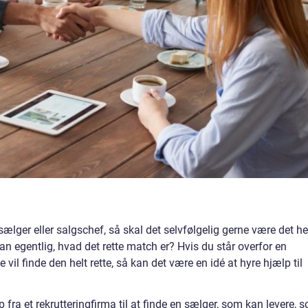
 sælger eller salgschef, så skal det selvfølgelig gerne være det he
n egentlig, hvad det rette match er? Hvis du står overfor en
il finde den helt rette, så kan det være en idé at hyre hjælp til
fra et rekrutteringfirma til at finde en sælger, som kan levere, 