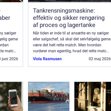
e
Tankrensningsmaskine:
aber
effektiv og sikker rengøring
af proces og lagertanke
 ny sælger
Når tiden er inde til at ansætte en ny sælger
gelig gerne
eller salgschef, så skal det selvfølgelig gerne
ordan
være det helt rette match. Men hvordan
ette match
vurderer man egentlig, hvad det rette match
er? Hvis du står overfor en ko...
 juni 2026
Viola Rasmusen
02 maj 2026