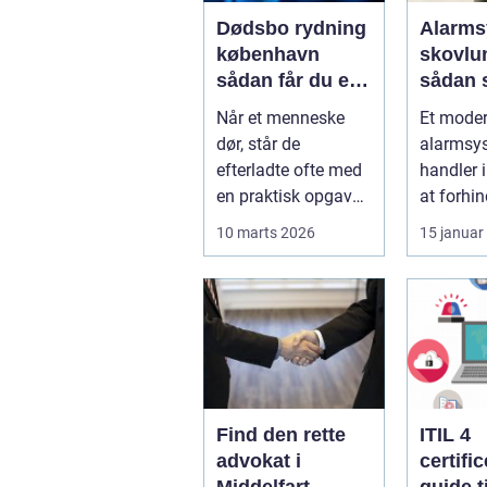
Dødsbo rydning
Alarms
københavn
skovlu
sådan får du en
sådan 
tryg og effektiv
tryghed
Når et menneske
Et mode
løsning
hverda
dør, står de
alarmsy
efterladte ofte med
handler 
en praktisk opgave,
at forhin
der kan føles helt
indbrud.
10 marts 2026
15 januar
uoverskuelig...
familier
virksomh
Find den rette
ITIL 4
advokat i
certifi