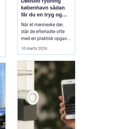
Dødsbo rydning
københavn sådan
får du en tryg og
effektiv løsning
Når et menneske dør,
står de efterladte ofte
med en praktisk opgave,
der kan føles helt
10 marts 2026
uoverskuelig: at tømme
og rydde hjemmet. Der er
minder i hvert rum, og
samtidig presser
tidsfrister, skifteret og
måske et boligskifte på.
Her kan professionel