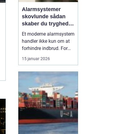
Alarmsystemer
skovlunde sådan
skaber du tryghed i
hverdagen
Et moderne alarmsystem
handler ikke kun om at
forhindre indbrud. For
mange familier og
15 januar 2026
virksomheder i
Skovlunde handler det
også om ro i maven, når
de forlader hjem eller
arbejdsplads. Med de
rette løsninger kan du
både forebygge ubudne
gæster, reage...