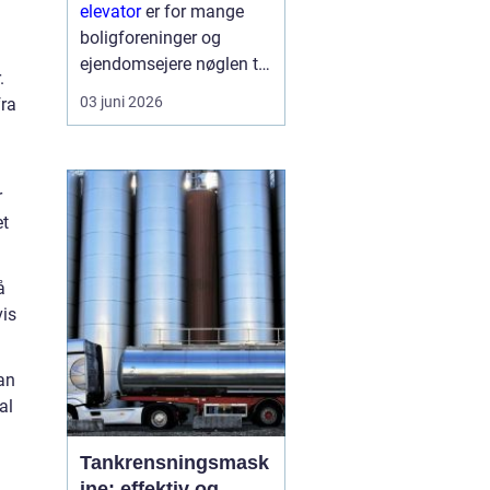
skaber du
elevator
er for mange
tilgængelighed og
boligforeninger og
merværdi
ejendomsejere nøglen til
.
både bedre
03 juni 2026
fra
tilgængelighed og en
markant højere
ejendomsværdi. Når en
ældre opgang får
r
instal...
et
å
vis
an
al
Tankrensningsmask
ine: effektiv og