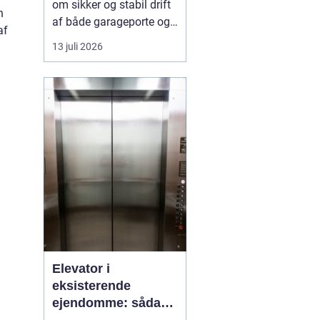
om sikker og stabil drift
n
af både garageporte og
af
industriporte i området
13 juli 2026
omkring ishøj. Når en
port ikke fungerer
optimalt, giver d...
Elevator i
eksisterende
ejendomme: sådan