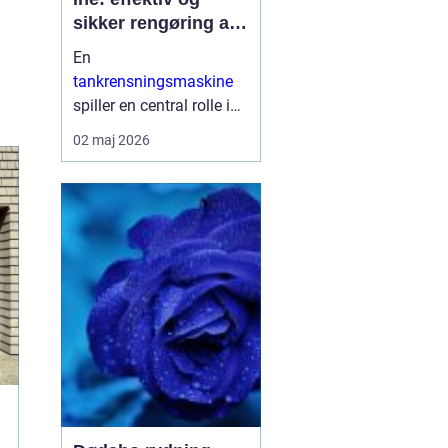
sikker rengøring af
proces og
En
lagertanke
tankrensningsmaskine
spiller en central rolle i
mange industrier, hvor
02 maj 2026
hygiejne, sikkerhed og
oppetid er afgørende.
Når tanke bruges til
fødevarer, pharma, kemi
eller på skibe, sti...