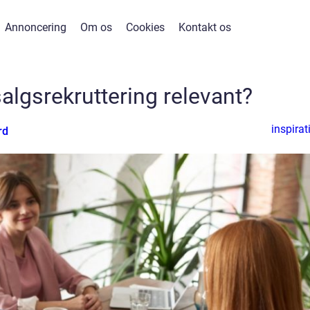
Annoncering
Om os
Cookies
Kontakt os
salgsrekruttering relevant?
inspirat
rd