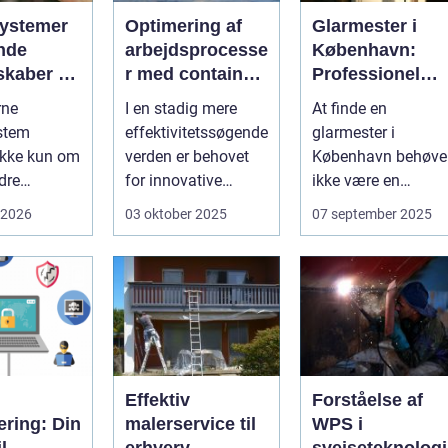
ystemer
Optimering af
Glarmester i
nde
arbejdsprocesse
København:
skaber du
r med container
Professionel
 i
tilter
løsning til alle
rne
I en stadig mere
At finde en
gen
behov
stem
effektivitetssøgende
glarmester i
ikke kun om
verden er behovet
København behøve
dre
for innovative
ikke være en
 For mange
løsninger, der ...
udfordrende
 2026
03 oktober 2025
07 september 2025
 og
opgave. I en...
eder ...
Effektiv
Forståelse af
cering: Din
malerservice til
WPS i