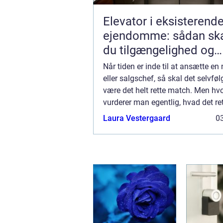
Elevator i eksisterend
ejendomme: sådan sk
du tilgængelighed og
merværdi
Når tiden er inde til at ansætte en
eller salgschef, så skal det selvføl
være det helt rette match. Men hv
vurderer man egentlig, hvad det r
er? Hvis du står overfor en ko...
Laura Vestergaard
03