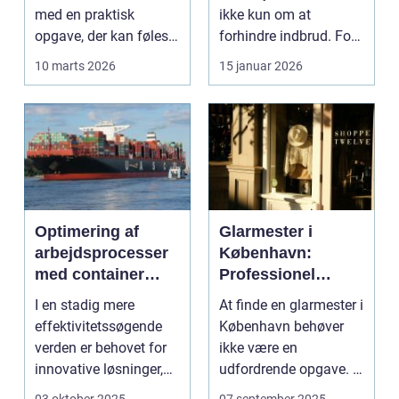
med en praktisk
ikke kun om at
opgave, der kan føles
forhindre indbrud. For
helt uoverskuelig...
mange familier og
10 marts 2026
15 januar 2026
virksomheder ...
Optimering af
Glarmester i
arbejdsprocesser
København:
med container
Professionel
tilter
løsning til alle
I en stadig mere
At finde en glarmester i
behov
effektivitetssøgende
København behøver
verden er behovet for
ikke være en
innovative løsninger,
udfordrende opgave. I
der ...
en...