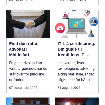
03 oktober 2025
07 september 2025
Find den rette
ITIL 4 certificering:
advokat i
Din guide til
Middelfart
fremtidens IT-
service
En god advokat kan
I en verden, hvor
management
være afgørende, når du
teknologiens udvikling
står over for juridiske
aldrig står stille, er det
udfordrin...
afgørende for b&ari...
07 september 2025
31 august 2025