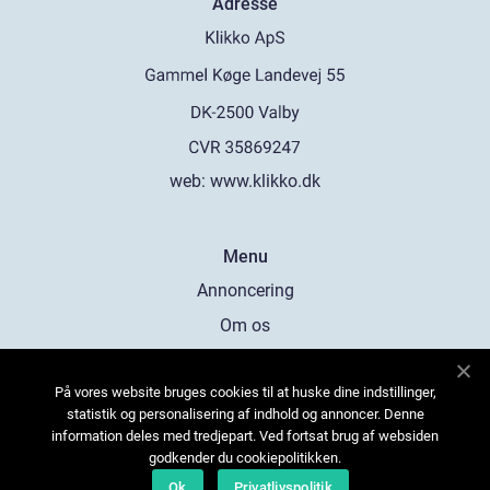
Adresse
web:
www.klikko.dk
Menu
Annoncering
Om os
Cookies
På vores website bruges cookies til at huske dine indstillinger,
Kontakt os
statistik og personalisering af indhold og annoncer. Denne
Sitemap
information deles med tredjepart. Ved fortsat brug af websiden
godkender du cookiepolitikken.
Ok
Privatlivspolitik