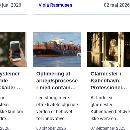
 juni 2026
Viola Rasmusen
02 maj 2026
ystemer
Optimering af
Glarmester i
nde
arbejdsprocesse
København:
skaber du
r med container
Professionel
 i
tilter
løsning til alle
rne
I en stadig mere
At finde en
gen
behov
stem
effektivitetssøgende
glarmester i
ikke kun om
verden er behovet
København behøve
dre
for innovative
ikke være en
 For mange
løsninger, der ...
udfordrende
 2026
03 oktober 2025
07 september 2025