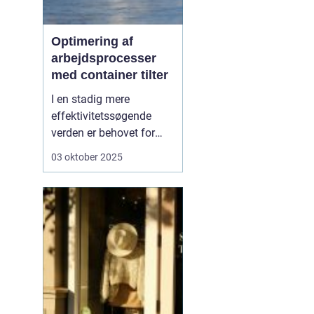
Optimering af
arbejdsprocesser
med container tilter
I en stadig mere
effektivitetssøgende
verden er behovet for
innovative løsninger, der
03 oktober 2025
kan lette de daglige
arbejdsgange, større end
nogensinde.
En
container tilter er
en af
de l&o...