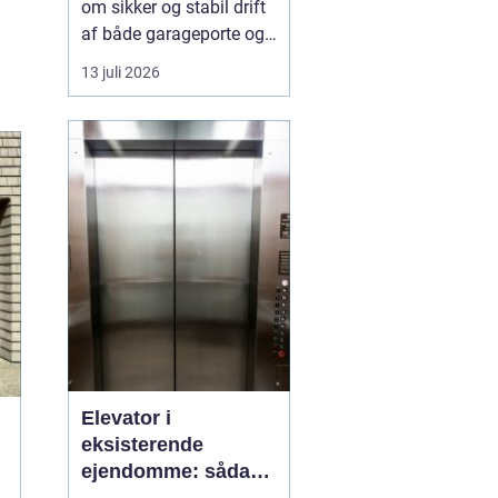
om sikker og stabil drift
af både garageporte og
industriporte i området
13 juli 2026
omkring ishøj. Når en
port ikke fungerer
optimalt, giver d...
Elevator i
eksisterende
ejendomme: sådan