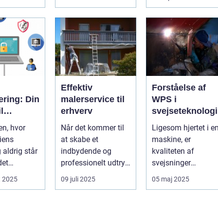
 og
opgave. I en...
eder ...
Effektiv
Forståelse af
cering: Din
malerservice til
WPS i
l
erhverv
svejseteknologi
ens IT-
en, hvor
Når det kommer til
Ligesom hjertet i e
iens
at skabe et
maskine, er
ement
 aldrig står
indbydende og
kvaliteten af
 det
professionelt udtryk
svejsninger
e for
i erhvervslokaler, er
afgørende for
t 2025
09 juli 2025
05 maj 2025
det af...
strukturel integrite..