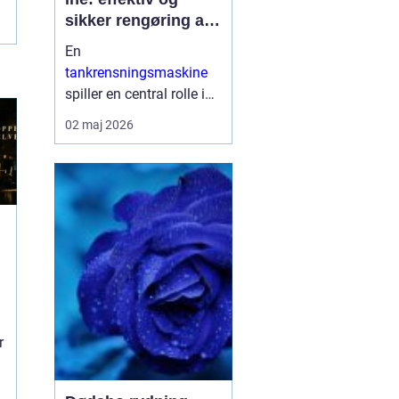
sikker rengøring af
proces og
En
lagertanke
tankrensningsmaskine
spiller en central rolle i
mange industrier, hvor
02 maj 2026
hygiejne, sikkerhed og
oppetid er afgørende.
Når tanke bruges til
fødevarer, pharma, kemi
eller på skibe, sti...
r