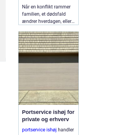
lokalt
Når en konflikt rammer
familien, et dødsfald
ændrer hverdagen, eller
en skilsmisse banker på
døren, står mange i
Fredericia med det
samme spørgsmål:
Hvem kan hjælpe mig,
så både jura og følelser
bliver håndteret
ordentligt?
05 august
2026
Portservice ishøj for
private og erhverv
portservice ishøj
handler