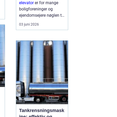
skaber du
elevator
er for mange
tilgængelighed og
boligforeninger og
merværdi
ejendomsejere nøglen til
både bedre
03 juni 2026
tilgængelighed og en
markant højere
ejendomsværdi. Når en
ældre opgang får
instal...
Tankrensningsmask
ine: effektiv og