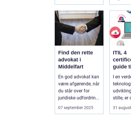
uoverskuelig...
familier
virksomh
Find den rette
ITIL 4
advokat i
certifi
Middelfart
guide ti
fremtid
En god advokat kan
I en verd
service
være afgørende, når
teknolog
manag
du står over for
udvikling
juridiske udfordrin...
stille, er
afgørend
07 september 2025
31 augus
b&ari...