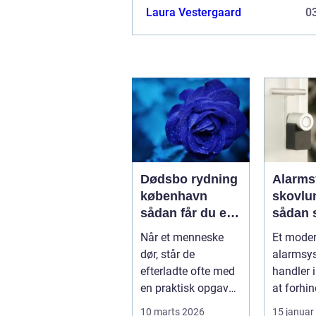
merværdi
Laura Vestergaard
03
Dødsbo rydning
Alarms
københavn
skovlu
sådan får du en
sådan 
tryg og effektiv
tryghed
Når et menneske
Et mode
løsning
hverda
dør, står de
alarmsy
efterladte ofte med
handler 
en praktisk opgave,
at forhin
der kan føles helt
indbrud.
10 marts 2026
15 januar