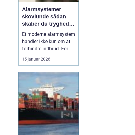
Alarmsystemer
skovlunde sådan
skaber du tryghed i
hverdagen
Et moderne alarmsystem
handler ikke kun om at
forhindre indbrud. For
mange familier og
15 januar 2026
virksomheder i
Skovlunde handler det
også om ro i maven, når
de forlader hjem eller
arbejdsplads. Med de
rette løsninger kan du
både forebygge ubudne
gæster, reage...