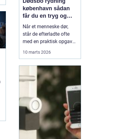
Dødsbo rydning
københavn sådan
får du en tryg og
effektiv løsning
Når et menneske dør,
står de efterladte ofte
med en praktisk opgave,
der kan føles helt
10 marts 2026
uoverskuelig: at tømme
og rydde hjemmet. Der er
minder i hvert rum, og
samtidig presser
n
tidsfrister, skifteret og
måske et boligskifte på.
Her kan professionel
.