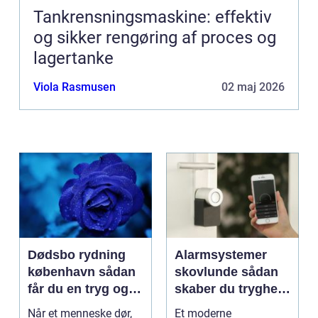
Tankrensningsmaskine: effektiv
og sikker rengøring af proces og
lagertanke
Viola Rasmusen
02 maj 2026
Dødsbo rydning
Alarmsystemer
københavn sådan
skovlunde sådan
får du en tryg og
skaber du tryghed
effektiv løsning
i hverdagen
Når et menneske dør,
Et moderne