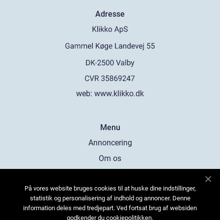
Adresse
web:
www.klikko.dk
Menu
Annoncering
Om os
Cookies
På vores website bruges cookies til at huske dine indstillinger,
Kontakt os
statistik og personalisering af indhold og annoncer. Denne
Sitemap
information deles med tredjepart. Ved fortsat brug af websiden
godkender du cookiepolitikken.