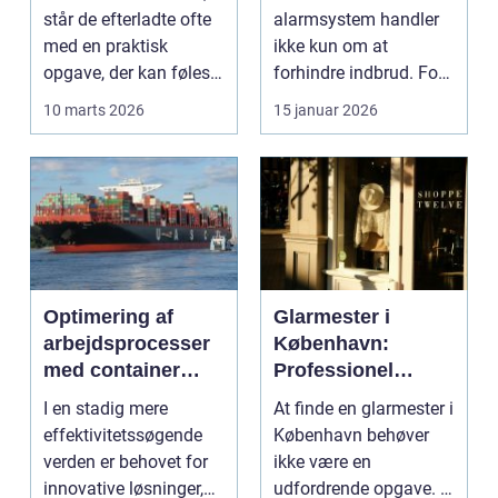
står de efterladte ofte
alarmsystem handler
med en praktisk
ikke kun om at
opgave, der kan føles
forhindre indbrud. For
helt uoverskuelig...
mange familier og
10 marts 2026
15 januar 2026
virksomheder ...
Optimering af
Glarmester i
arbejdsprocesser
København:
med container
Professionel
tilter
løsning til alle
I en stadig mere
At finde en glarmester i
behov
effektivitetssøgende
København behøver
verden er behovet for
ikke være en
innovative løsninger,
udfordrende opgave. I