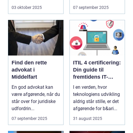
der ...
en...
03 oktober 2025
07 september 2025
Find den rette
ITIL 4 certificering:
advokat i
Din guide til
Middelfart
fremtidens IT-
service
En god advokat kan
I en verden, hvor
management
være afgørende, når du
teknologiens udvikling
står over for juridiske
aldrig står stille, er det
udfordrin...
afgørende for b&ari...
07 september 2025
31 august 2025