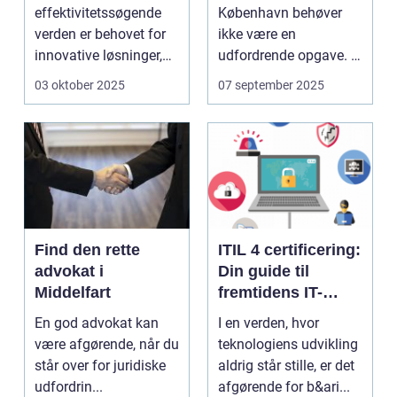
behov
effektivitetssøgende
København behøver
verden er behovet for
ikke være en
innovative løsninger,
udfordrende opgave. I
der ...
en...
03 oktober 2025
07 september 2025
Find den rette
ITIL 4 certificering:
advokat i
Din guide til
Middelfart
fremtidens IT-
service
En god advokat kan
I en verden, hvor
management
være afgørende, når du
teknologiens udvikling
står over for juridiske
aldrig står stille, er det
udfordrin...
afgørende for b&ari...