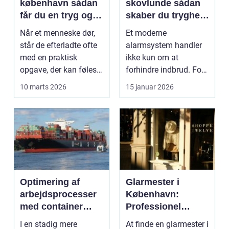
københavn sådan
skovlunde sådan
får du en tryg og
skaber du tryghed
effektiv løsning
i hverdagen
Når et menneske dør,
Et moderne
står de efterladte ofte
alarmsystem handler
med en praktisk
ikke kun om at
opgave, der kan føles
forhindre indbrud. For
helt uoverskuelig...
mange familier og
10 marts 2026
15 januar 2026
virksomheder ...
Optimering af
Glarmester i
arbejdsprocesser
København:
med container
Professionel
tilter
løsning til alle
I en stadig mere
At finde en glarmester i