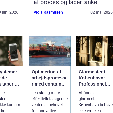
af proces og lagertanke
 juni 2026
Viola Rasmusen
02 maj 2026
ystemer
Optimering af
Glarmester i
nde
arbejdsprocesse
København:
skaber du
r med container
Professionel
 i
tilter
løsning til alle
rne
I en stadig mere
At finde en
gen
behov
stem
effektivitetssøgende
glarmester i
ikke kun om
verden er behovet
København behøve
dre
for innovative
ikke være en