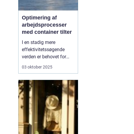
Optimering af
arbejdsprocesser
med container tilter
I en stadig mere
effektivitetssøgende
verden er behovet for
innovative løsninger, der
03 oktober 2025
kan lette de daglige
arbejdsgange, større end
nogensinde.
En
container tilter er
en af
de l&o...