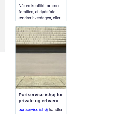
lokalt
Når en konflikt rammer
familien, et dødsfald
ændrer hverdagen, eller
en skilsmisse banker på
døren, står mange i
Fredericia med det
samme spørgsmål:
Hvem kan hjælpe mig,
så både jura og følelser
bliver håndteret
ordentligt?
05 august
2026
Portservice ishøj for
private og erhverv
portservice ishøj
handler