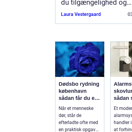
du tilgængelighed og
merværdi
Laura Vestergaard
03
Dødsbo rydning
Alarms
københavn
skovlu
sådan får du en
sådan 
tryg og effektiv
tryghed
Når et menneske
Et mode
løsning
hverda
dør, står de
alarmsy
efterladte ofte med
handler 
en praktisk opgave,
at forhin