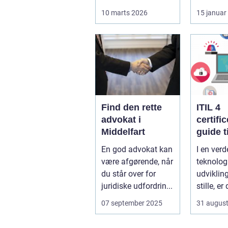
der kan føles helt
indbrud.
10 marts 2026
15 januar
uoverskuelig...
familier
virksomh
Find den rette
ITIL 4
advokat i
certifi
Middelfart
guide ti
fremtid
En god advokat kan
I en verd
service
være afgørende, når
teknolog
manag
du står over for
udvikling
juridiske udfordrin...
stille, er
afgørend
07 september 2025
31 augus
b&ari...