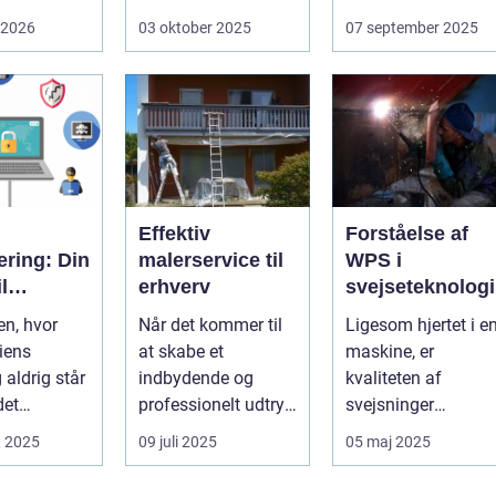
 For mange
løsninger, der ...
udfordrende
 2026
03 oktober 2025
07 september 2025
 og
opgave. I en...
eder ...
Effektiv
Forståelse af
cering: Din
malerservice til
WPS i
l
erhverv
svejseteknologi
ens IT-
en, hvor
Når det kommer til
Ligesom hjertet i e
iens
at skabe et
maskine, er
ement
 aldrig står
indbydende og
kvaliteten af
 det
professionelt udtryk
svejsninger
e for
i erhvervslokaler, er
afgørende for
t 2025
09 juli 2025
05 maj 2025
det af...
strukturel integrite..