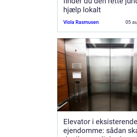
finder du den rette jur
hjælp lokalt
Viola Rasmusen
05 a
Elevator i eksisterend
ejendomme: sådan sk