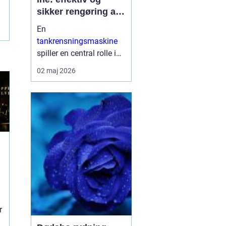
sikker rengøring af
proces og
En
lagertanke
tankrensningsmaskine
spiller en central rolle i
mange industrier, hvor
02 maj 2026
hygiejne, sikkerhed og
oppetid er afgørende.
Når tanke bruges til
fødevarer, pharma, kemi
eller på skibe, sti...
r