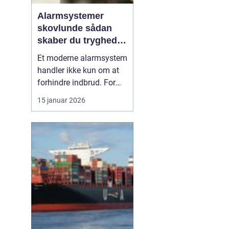
Alarmsystemer
skovlunde sådan
skaber du tryghed i
hverdagen
Et moderne alarmsystem
handler ikke kun om at
forhindre indbrud. For
mange familier og
15 januar 2026
virksomheder i
Skovlunde handler det
også om ro i maven, når
de forlader hjem eller
arbejdsplads. Med de
rette løsninger kan du
både forebygge ubudne
gæster, reage...