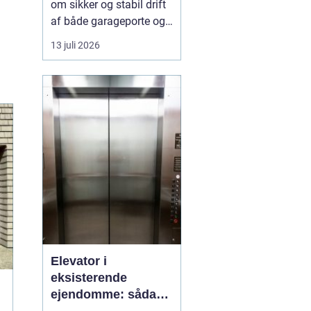
om sikker og stabil drift
af både garageporte og
industriporte i området
13 juli 2026
omkring ishøj. Når en
port ikke fungerer
optimalt, giver d...
Elevator i
eksisterende
ejendomme: sådan