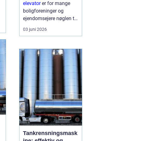
skaber du
elevator
er for mange
tilgængelighed og
boligforeninger og
merværdi
ejendomsejere nøglen til
både bedre
03 juni 2026
tilgængelighed og en
markant højere
ejendomsværdi. Når en
ældre opgang får
instal...
Tankrensningsmask
ine: effektiv og