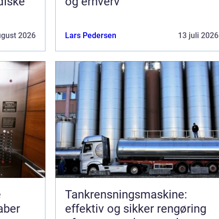
idiske
og erhverv
ugust 2026
Lars Pedersen
13 juli 2026
e
Tankrensningsmaskine:
aber
effektiv og sikker rengøring