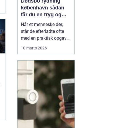
Dødsbo rydning
københavn sådan
får du en tryg og
effektiv løsning
Når et menneske dør,
står de efterladte ofte
med en praktisk opgave,
der kan føles helt
10 marts 2026
uoverskuelig: at tømme
og rydde hjemmet. Der er
minder i hvert rum, og
samtidig presser
tidsfrister, skifteret og
n
måske et boligskifte på.
Her kan professionel
.