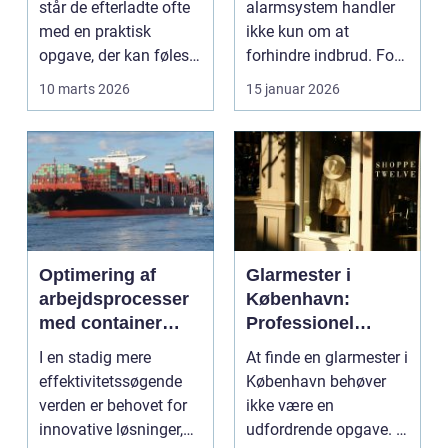
står de efterladte ofte
alarmsystem handler
med en praktisk
ikke kun om at
opgave, der kan føles
forhindre indbrud. For
helt uoverskuelig...
mange familier og
10 marts 2026
15 januar 2026
virksomheder ...
Optimering af
Glarmester i
arbejdsprocesser
København:
med container
Professionel
tilter
løsning til alle
I en stadig mere
At finde en glarmester i
behov
effektivitetssøgende
København behøver
verden er behovet for
ikke være en
innovative løsninger,
udfordrende opgave. I