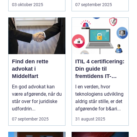
der ...
en...
03 oktober 2025
07 september 2025
Find den rette
ITIL 4 certificering:
advokat i
Din guide til
Middelfart
fremtidens IT-
service
En god advokat kan
I en verden, hvor
management
være afgørende, når du
teknologiens udvikling
står over for juridiske
aldrig står stille, er det
udfordrin...
afgørende for b&ari...
07 september 2025
31 august 2025