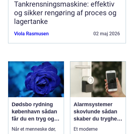
Tankrensningsmaskine: effektiv
og sikker rengøring af proces og
lagertanke
Viola Rasmusen
02 maj 2026
Dødsbo rydning
Alarmsystemer
københavn sådan
skovlunde sådan
får du en tryg og
skaber du tryghed
effektiv løsning
i hverdagen
Når et menneske dør,
Et moderne