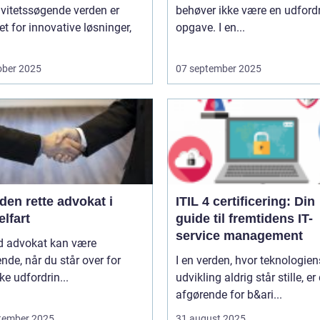
ivitetssøgende verden er
behøver ikke være en udford
t for innovative løsninger,
opgave. I en...
ober 2025
07 september 2025
den rette advokat i
ITIL 4 certificering: Din
lfart
guide til fremtidens IT-
service management
d advokat kan være
nde, når du står over for
I en verden, hvor teknologien
ske udfordrin...
udvikling aldrig står stille, er
afgørende for b&ari...
tember 2025
31 august 2025