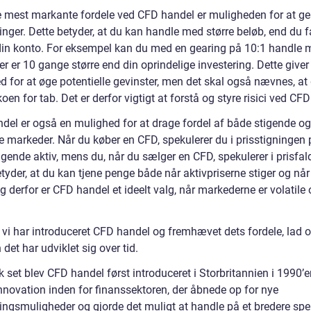
e mest markante fordele ved CFD handel er muligheden for at ge
inger. Dette betyder, at du kan handle med større beløb, end du f
din konto. For eksempel kan du med en gearing på 10:1 handle 
er er 10 gange større end din oprindelige investering. Dette giver
d for at øge potentielle gevinster, men det skal også nævnes, at
koen for tab. Det er derfor vigtigt at forstå og styre risici ved CF
del er også en mulighed for at drage fordel af både stigende og
e markeder. Når du køber en CFD, spekulerer du i prisstigningen 
gende aktiv, mens du, når du sælger en CFD, spekulerer i prisfal
tyder, at du kan tjene penge både når aktivpriserne stiger og når
og derfor er CFD handel et ideelt valg, når markederne er volatile
 vi har introduceret CFD handel og fremhævet dets fordele, lad o
det har udviklet sig over tid.
k set blev CFD handel først introduceret i Storbritannien i 1990’e
innovation inden for finanssektoren, der åbnede op for nye
ringsmuligheder og gjorde det muligt at handle på et bredere sp