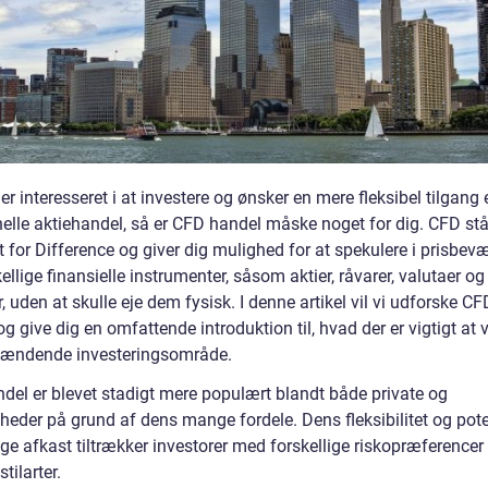
er interesseret i at investere og ønsker en mere fleksibel tilgang
nelle aktiehandel, så er CFD handel måske noget for dig. CFD stå
 for Difference og giver dig mulighed for at spekulere i prisbev
ellige finansielle instrumenter, såsom aktier, råvarer, valutaer og
, uden at skulle eje dem fysisk. I denne artikel vil vi udforske CF
g give dig en omfattende introduktion til, hvad der er vigtigt at
pændende investeringsområde.
del er blevet stadigt mere populært blandt både private og
heder på grund af dens mange fordele. Dens fleksibilitet og pote
ige afkast tiltrækker investorer med forskellige riskopræferencer
tilarter.