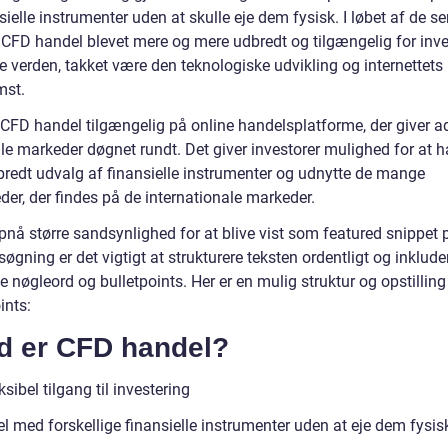
sielle instrumenter uden at skulle eje dem fysisk. I løbet af de s
r CFD handel blevet mere og mere udbredt og tilgængelig for inve
e verden, takket være den teknologiske udvikling og internettets
mst.
r CFD handel tilgængelig på online handelsplatforme, der giver 
ale markeder døgnet rundt. Det giver investorer mulighed for at 
bredt udvalg af finansielle instrumenter og udnytte de mange
er, der findes på de internationale markeder.
pnå større sandsynlighed for at blive vist som featured snippet 
øgning er det vigtigt at strukturere teksten ordentligt og inklude
e nøgleord og bulletpoints. Her er en mulig struktur og opstilling
ints:
d er CFD handel?
ksibel tilgang til investering
l med forskellige finansielle instrumenter uden at eje dem fysis