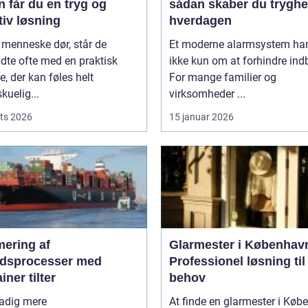
 får du en tryg og
sådan skaber du tryghe
tiv løsning
hverdagen
 menneske dør, står de
Et moderne alarmsystem han
adte ofte med en praktisk
ikke kun om at forhindre ind
, der kan føles helt
For mange familier og
kuelig...
virksomheder ...
ts 2026
15 januar 2026
mering af
Glarmester i Københav
jdsprocesser med
Professionel løsning til 
iner tilter
behov
tadig mere
At finde en glarmester i Kø