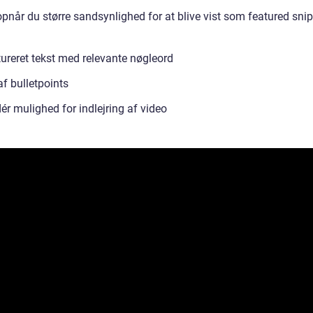
pnår du større sandsynlighed for at blive vist som featured sni
tureret tekst med relevante nøgleord
f bulletpoints
ér mulighed for indlejring af video