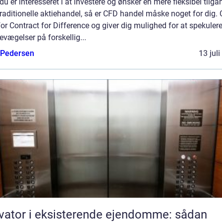
du er interesseret i at investere og ønsker en mere fleksibel tilga
raditionelle aktiehandel, så er CFD handel måske noget for dig.
for Contract for Difference og giver dig mulighed for at spekulere
evægelser på forskellig...
 Pedersen
13 jul
vator i eksisterende ejendomme: sådan