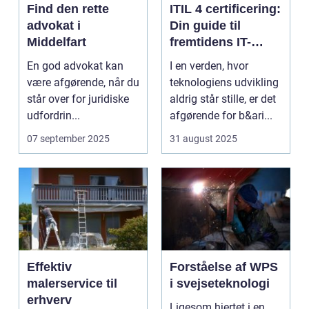
Find den rette
ITIL 4 certificering:
advokat i
Din guide til
Middelfart
fremtidens IT-
service
En god advokat kan
I en verden, hvor
management
være afgørende, når du
teknologiens udvikling
står over for juridiske
aldrig står stille, er det
udfordrin...
afgørende for b&ari...
07 september 2025
31 august 2025
Effektiv
Forståelse af WPS
malerservice til
i svejseteknologi
erhverv
Ligesom hjertet i en