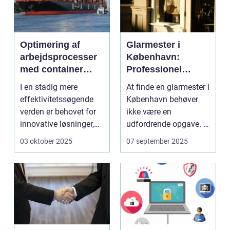
Optimering af
Glarmester i
arbejdsprocesser
København:
med container
Professionel
tilter
løsning til alle
I en stadig mere
At finde en glarmester i
behov
effektivitetssøgende
København behøver
verden er behovet for
ikke være en
innovative løsninger,
udfordrende opgave. I
der ...
en...
03 oktober 2025
07 september 2025