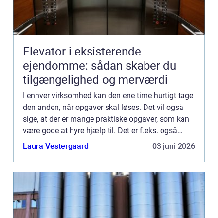
Elevator i eksisterende
ejendomme: sådan skaber du
tilgængelighed og merværdi
I enhver virksomhed kan den ene time hurtigt tage
den anden, når opgaver skal løses. Det vil også
sige, at der er mange praktiske opgaver, som kan
være gode at hyre hjælp til. Det er f.eks. også
tilfældet, når det kommer til erhvervsrengøring.
Laura Vestergaard
03 juni 2026
Der er...