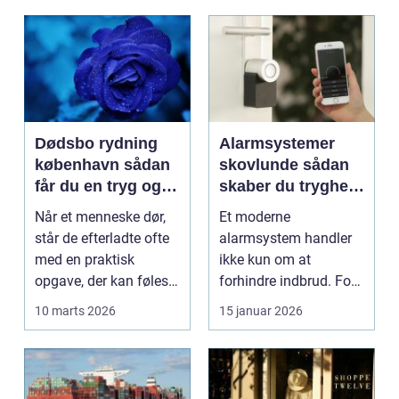
Dødsbo rydning
Alarmsystemer
københavn sådan
skovlunde sådan
får du en tryg og
skaber du tryghed
effektiv løsning
i hverdagen
Når et menneske dør,
Et moderne
står de efterladte ofte
alarmsystem handler
med en praktisk
ikke kun om at
opgave, der kan føles
forhindre indbrud. For
helt uoverskuelig...
mange familier og
10 marts 2026
15 januar 2026
virksomheder ...