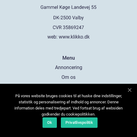
web:
www.klikko.dk
Menu
Annoncering
Om os
Cookies
På vores website bruges cookies til at huske dine indstillinger,
Kontakt os
statistik og personalisering af indhold og annoncer. Denne
Sitemap
information deles med tredjepart. Ved fortsat brug af websiden
godkender du cookiepolitikken.
Ok
Privatlivspolitik