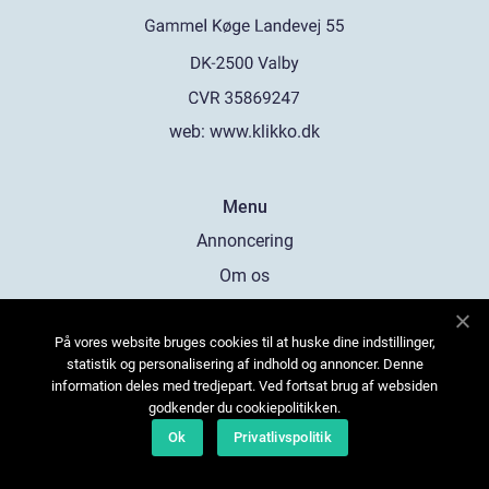
web:
www.klikko.dk
Menu
Annoncering
Om os
Cookies
På vores website bruges cookies til at huske dine indstillinger,
Kontakt os
statistik og personalisering af indhold og annoncer. Denne
Sitemap
information deles med tredjepart. Ved fortsat brug af websiden
godkender du cookiepolitikken.
Ok
Privatlivspolitik