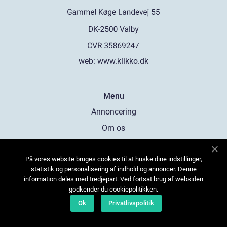
web:
www.klikko.dk
Menu
Annoncering
Om os
Cookies
På vores website bruges cookies til at huske dine indstillinger,
Kontakt os
statistik og personalisering af indhold og annoncer. Denne
Sitemap
information deles med tredjepart. Ved fortsat brug af websiden
godkender du cookiepolitikken.
Ok
Privatlivspolitik